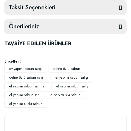
Taksit Seçenekleri
Önerileriniz
TAVSİYE EDİLEN ÜRÜNLER
Etiketler :
ev yapımı sabun satışı
defne özlü sabun
defne özlü sabun satışı
el yapımı sabun satışı
TÜKENDI
TÜKENDI
el yapımı sabun satın al
el yapımı sabun satış
el yapımı sabun seti
el yapımı sıvı sabun
el yapımı süslü sabun
Zeytinyağlı Özel Kalıp Sabun
Doğal Yoğun Kokulu Tarçınlı Sabun