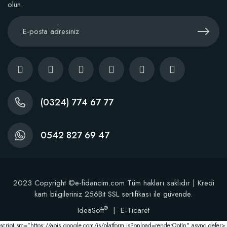
olun.
(0324) 774 67 77
0542 827 69 47
2023 Copyright ©e-fidancim.com Tüm hakları saklıdır | Kredi
kartı bilgileriniz 256Bit SSL sertifikası ile güvende.
®
IdeaSoft
|
E-Ticaret
script src="https://apis.google.com/js/platform.js?onload=renderOptIn" async defer>