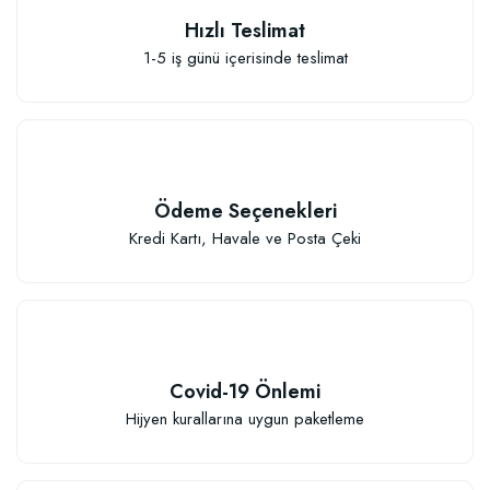
6,23 TL
Hızlı Teslimat
14,81 TL
1-5 iş günü içerisinde teslimat
Stokta Yok
Stokta Yok
Ödeme Seçenekleri
Kredi Kartı, Havale ve Posta Çeki
TÜKENDI
TÜKENDI
Yoğun Kokulu Kakaolu Sabun
Covid-19 Önlemi
Hijyen kurallarına uygun paketleme
Papatya Özlü Yoğun Kokulu Sabun
13,77 TL