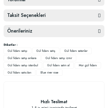
Taksit Seçenekleri
Önerileriniz
Etiketler :
Gül fidanı satışı
Gül fidanı satış
Gül fidanı satanlar
Gül fidanı satışı ankara
Gül fidanı satışı izmir
Gül fidanı satışı istanbul
Gül fidanı satın al
Mor gül fidanı
Gül fidanı satıcıları
Blue river rose
Hızlı Teslimat
1-5 iş günü içerisinde teslimat