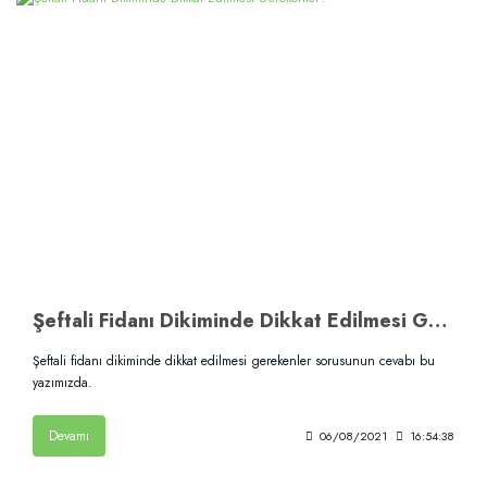
Şeftali Fidanı Dikiminde Dikkat Edilmesi Gerekenler?
Şeftali fidanı dikiminde dikkat edilmesi gerekenler sorusunun cevabı bu
yazımızda.
Devamı
06/08/2021
16:54:38