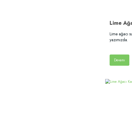
Lime Ağa
Lime ağacı su
yazımızda.
Devamı