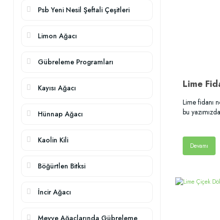
Psb Yeni Nesil Şeftali Çeşitleri
Limon Ağacı
Gübreleme Programları
Lime Fid
Kayısı Ağacı
Lime fidanı n
bu yazımızda
Hünnap Ağacı
Kaolin Kili
Devamı
Böğürtlen Bitksi
İncir Ağacı
Meyve Ağaçlarında Gübreleme