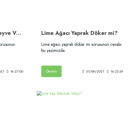
Lime Ağacı Kaç Kilo Meyve Verir?
Lime Ağacı Yaprak Döker mi?
sorusunun
Lime ağacı yaprak döker mi sorusunun cevabı
bu yazımızda.
Devamı
021
16:27:00
01/09/2021
16:23:29