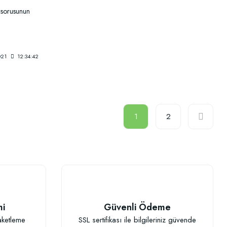
r sorusunun
021
12:34:42
1
2
mi
Güvenli Ödeme
aketleme
SSL sertifikası ile bilgileriniz güvende