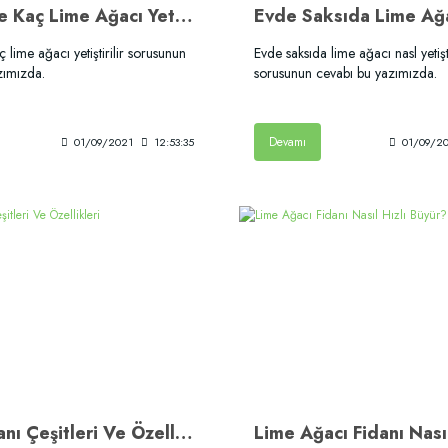
1 Dönüme Kaç Lime Ağacı Yetiştirilir?
lime ağacı yetiştirilir sorusunun
Evde saksıda lime ağacı nasl yetişti
zımızda.
sorusunun cevabı bu yazımızda.
Devamı
01/09/2021
12:53:35
01/09/2
Lime Fidanı Çeşitleri Ve Özellikleri