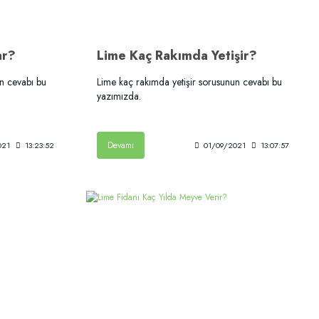
ar?
Lime Kaç Rakımda Yetişir?
un cevabı bu
Lime kaç rakımda yetişir sorusunun cevabı bu
yazımızda.
Devamı
021
13:23:52
01/09/2021
13:07:57