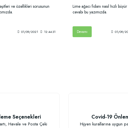
şitleri ve özellikleri sorusunun
Lime ağacı fidanı nasıl hızlı büyü
zımızda.
cevabı bu yazımızda.
Devamı
01/09/2021
12:44:31
01/09/2
eme Seçenekleri
Covid-19 Önle
artı, Havale ve Posta Çeki
Hijyen kurallarına uygun p