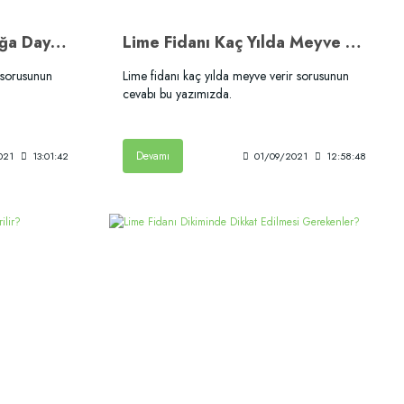
Lime Kaç Derece Soğuğa Dayanır?
Lime Fidanı Kaç Yılda Meyve Verir?
 sorusunun
Lime fidanı kaç yılda meyve verir sorusunun
cevabı bu yazımızda.
Devamı
021
13:01:42
01/09/2021
12:58:48