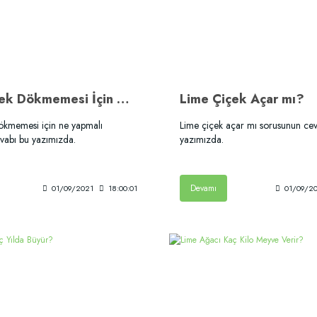
Lime Çiçek Dökmemesi İçin Ne Yapmalı?
Lime Çiçek Açar mı?
ökmemesi için ne yapmalı
Lime çiçek açar mı sorusunun cev
vabı bu yazımızda.
yazımızda.
Devamı
01/09/2021
18:00:01
01/09/2