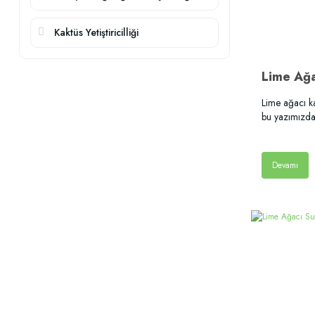
Kaktüs Yetiştiricilliği
Lime Ağa
Lime ağacı k
bu yazımızda
Devamı