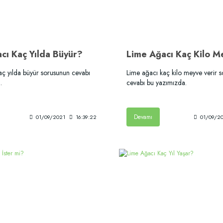
cı Kaç Yılda Büyür?
aç yılda büyür sorusunun cevabı
Lime ağacı kaç kilo meyve verir 
.
cevabı bu yazımızda.
Devamı
01/09/2021
16:39:22
01/09/2