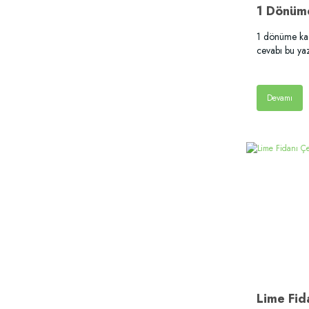
1 dönüme kaç 
cevabı bu ya
Devamı