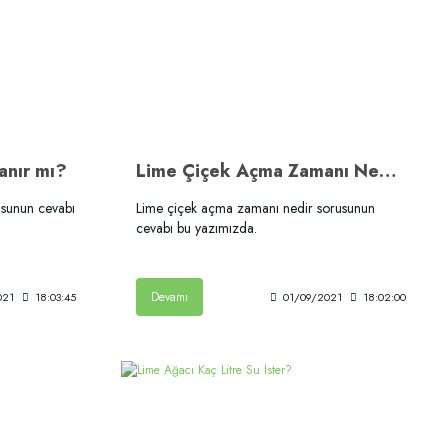
anır mı?
Lime Çiçek Açma Zamanı Nedir?
usunun cevabı
Lime çiçek açma zamanı nedir sorusunun
cevabı bu yazımızda.
Devamı
021
18:03:45
01/09/2021
18:02:00