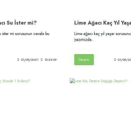
cı Su İster mi?
Lime Ağacı Kaç Yıl Yaş
 ister mi sorusunun cevabı bu
Lime ağacı kaç yıl yaşar sorusun
yazımızda.
Devamı
01/09/2021
13:25:29
01/09/2