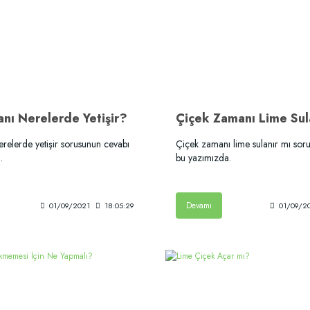
anı Nerelerde Yetişir?
Çiçek Zamanı Lime Sul
erelerde yetişir sorusunun cevabı
Çiçek zamanı lime sulanır mı sor
.
bu yazımızda.
Devamı
01/09/2021
18:05:29
01/09/2