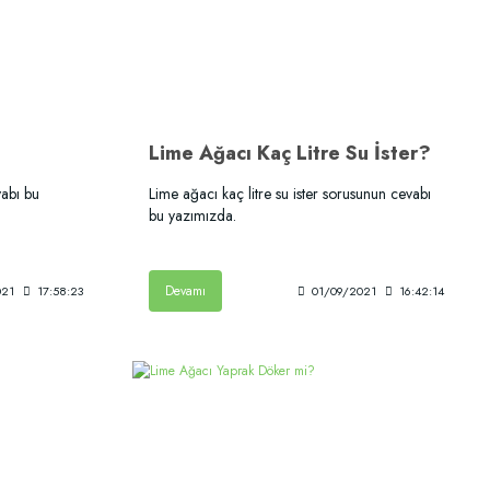
Lime Ağacı Kaç Litre Su İster?
abı bu
Lime ağacı kaç litre su ister sorusunun cevabı
bu yazımızda.
Devamı
021
17:58:23
01/09/2021
16:42:14