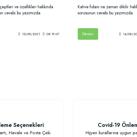
çeşitleri ve özellikleri hakkında
Kahve fidanı ne zaman dikilir hakk
nun cevabı bu yazımızda.
sorusunun cevabı bu yazımızda.
Devamı
15/09/2021
08:19:07
14/09/2
eme Seçenekleri
Covid-19 Önle
artı, Havale ve Posta Çeki
Hijyen kurallarına uygun p