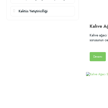
Kaktüs Yetiştiricilliği
Kahve Ağ
Kahve ağacı k
sorusunun ce
Devamı