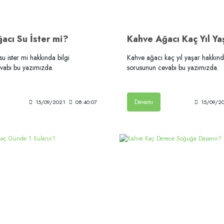
acı Su İster mi?
Kahve Ağacı Kaç Yıl Ya
u ister mi hakkında bilgi
Kahve ağacı kaç yıl yaşar hakkınd
vabı bu yazımızda.
sorusunun cevabı bu yazımızda.
Devamı
15/09/2021
08:40:07
15/09/2