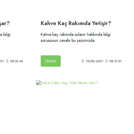
şar?
Kahve Kaç Rakımda Yetişir?
a bilgi
Kahve kaç rakımda sulanır hakkında bilgi
sorusunun cevabı bu yazımızda.
Devamı
021
08:32:43
15/09/2021
08:31:01