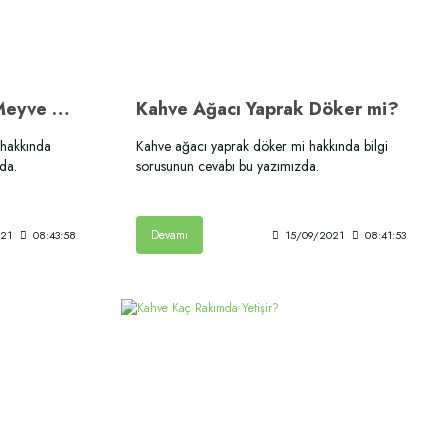
Kahve Ağacı Kaç Kilo Meyve Verir?
Kahve Ağacı Yaprak Döker mi?
 hakkında
Kahve ağacı yaprak döker mi hakkında bilgi
da.
sorusunun cevabı bu yazımızda.
Devamı
021
08:43:58
15/09/2021
08:41:53