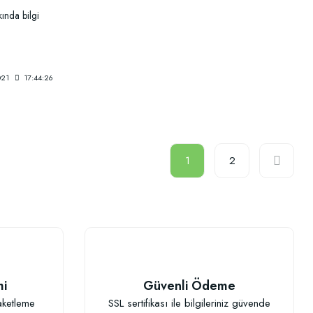
ında bilgi
021
17:44:26
1
2
mi
Güvenli Ödeme
aketleme
SSL sertifikası ile bilgileriniz güvende