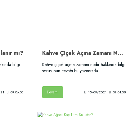
lanır mı?
Kahve Çiçek Açma Zamanı Nedir?
kında bilgi
Kahve çiçek açma zamanı nedir hakkında bilgi
sorusunun cevabı bu yazımızda.
Devamı
021
09:06:06
15/09/2021
09:01:08