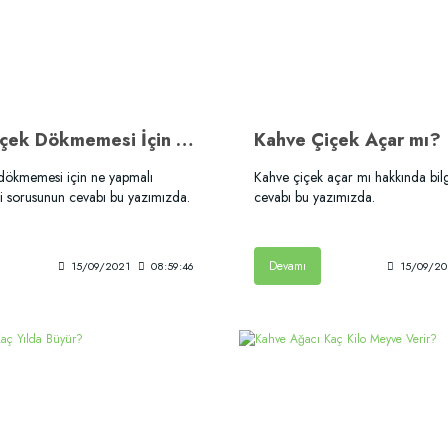
Kahve Çiçek Dökmemesi İçin Ne Yapmalı?
Kahve Çiçek Açar mı?
dökmemesi için ne yapmalı
Kahve çiçek açar mı hakkında bil
gi sorusunun cevabı bu yazımızda.
cevabı bu yazımızda.
Devamı
15/09/2021
08:59:46
15/09/20