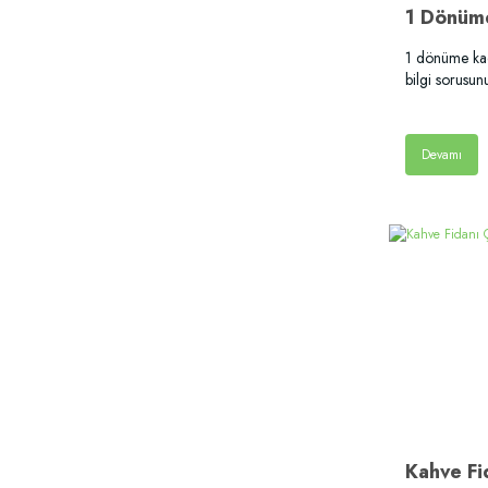
1 dönüme kaç 
bilgi sorusu
Devamı