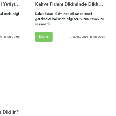
Evde Kahve Ağacı Nasıl Yetiştirilir?
Kahve Fidanı Dikiminde Dikkat Edilmesi Gerekenler?
hakkında bilgi
Kahve fidanı dikiminde dikkat edilmesi
gerekenler hakkında bilgi sorusunun cevabı bu
yazımızda.
Devamı
21
08:22:28
15/09/2021
08:20:42
 Dikilir?