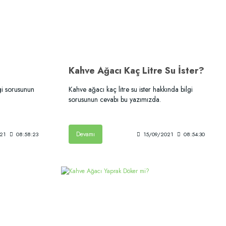
Kahve Ağacı Kaç Litre Su İster?
gi sorusunun
Kahve ağacı kaç litre su ister hakkında bilgi
sorusunun cevabı bu yazımızda.
Devamı
21
08:58:23
15/09/2021
08:54:30