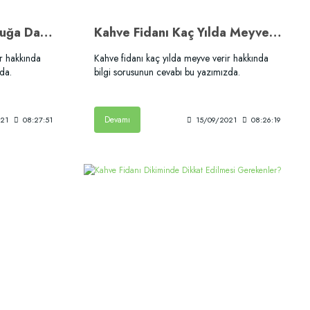
Kahve Kaç Derece Soğuğa Dayanır?
Kahve Fidanı Kaç Yılda Meyve Verir?
r hakkında
Kahve fidanı kaç yılda meyve verir hakkında
da.
bilgi sorusunun cevabı bu yazımızda.
Devamı
021
08:27:51
15/09/2021
08:26:19