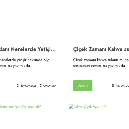
Kahve Fidanı Nerelerde Yetişir?
Çiçek Zamanı Kahve su
nerelerde yetişir hakkında bilgi
Çiçek zamanı kahve sulanır mı hak
vabı bu yazımızda.
sorusunun cevabı bu yazımızda
Devamı
15/09/2021
09:09:29
15/09/2