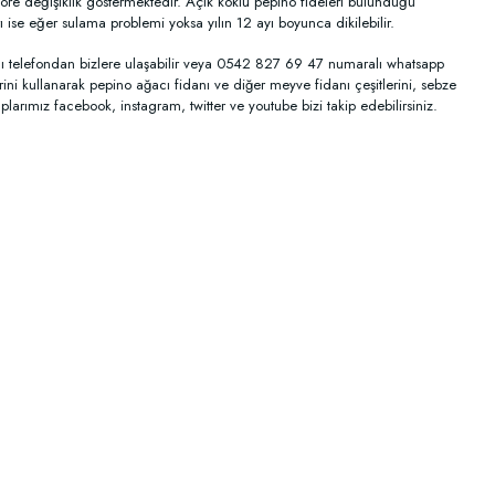
öre değişiklik göstermektedir. Açık köklü pepino fideleri bulunduğu
ise eğer sulama problemi yoksa yılın 12 ayı boyunca dikilebilir.
alı telefondan bizlere ulaşabilir veya 0542 827 69 47 numaralı whatsapp
ini kullanarak pepino ağacı fidanı ve diğer meyve fidanı çeşitlerini, sebze
plarımız facebook, instagram, twitter ve youtube bizi takip edebilirsiniz.