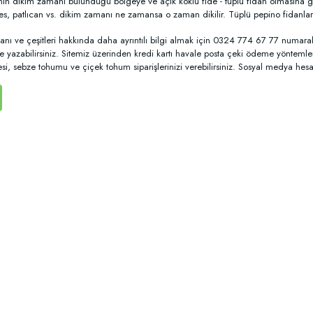
nın dikim zamanı bulunduğu bölgeye ve açık köklü fide - tüplü fidan olmasına g
, patlıcan vs. dikim zamanı ne zamansa o zaman dikilir. Tüplü pepino fidanları 
danı ve çeşitleri hakkında daha ayrıntılı bilgi almak için 0324 774 67 77 numar
e yazabilirsiniz. Sitemiz üzerinden kredi kartı havale posta çeki ödeme yöntemler
desi, sebze tohumu ve çiçek tohum siparişlerinizi verebilirsiniz. Sosyal medya hesa