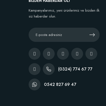
BİZDEN HABERDAR OL!
Kampanyalarımız, yeni ürünlerimiz ve bizden ilk
siz haberdar olun.
(0324) 774 67 77
0542 827 69 47