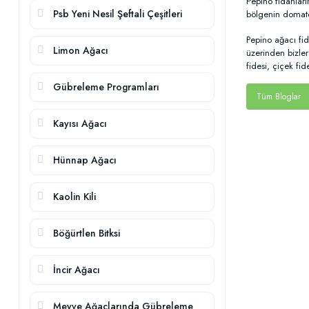
Pepino fidanları
Psb Yeni Nesil Şeftali Çeşitleri
bölgenin domates
Pepino ağacı fi
Limon Ağacı
üzerinden bizler
fidesi, çiçek fi
Gübreleme Programları
Tüm Bloglar
Kayısı Ağacı
Hünnap Ağacı
Kaolin Kili
Böğürtlen Bitksi
İncir Ağacı
Meyve Ağaçlarında Gübreleme