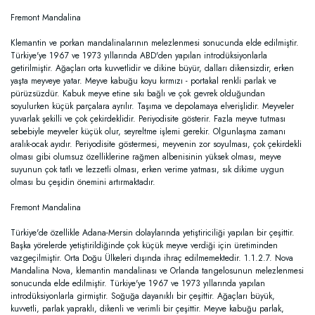
Fremont Mandalina
Klemantin ve porkan mandalinalarının melezlenmesi sonucunda elde edilmiştir.
Türkiye'ye 1967 ve 1973 yıllarında ABD'den yapılan introdüksiyonlarla
getirilmiştir. Ağaçları orta kuvvetlidir ve dikine büyür, dalları dikensizdir, erken
yaşta meyveye yatar. Meyve kabuğu koyu kırmızı - portakal renkli parlak ve
pürüzsüzdür. Kabuk meyve etine sıkı bağlı ve çok gevrek olduğundan
soyulurken küçük parçalara ayrılır. Taşıma ve depolamaya elverişlidir. Meyveler
yuvarlak şekilli ve çok çekirdeklidir. Periyodisite gösterir. Fazla meyve tutması
sebebiyle meyveler küçük olur, seyreltme işlemi gerekir. Olgunlaşma zamanı
aralık-ocak ayıdır. Periyodisite göstermesi, meyvenin zor soyulması, çok çekirdekli
olması gibi olumsuz özelliklerine rağmen albenisinin yüksek olması, meyve
suyunun çok tatlı ve lezzetli olması, erken verime yatması, sık dikime uygun
olması bu çeşidin önemini artırmaktadır.
Fremont Mandalina
Türkiye'de özellikle Adana-Mersin dolaylarında yetiştiriciliği yapılan bir çeşittir.
Başka yörelerde yetiştirildiğinde çok küçük meyve verdiği için üretiminden
vazgeçilmiştir. Orta Doğu Ülkeleri dışında ihraç edilmemektedir. 1.1.2.7. Nova
Mandalina Nova, klemantin mandalinası ve Orlanda tangelosunun melezlenmesi
sonucunda elde edilmiştir. Türkiye'ye 1967 ve 1973 yıllarında yapılan
introdüksiyonlarla girmiştir. Soğuğa dayanıklı bir çeşittir. Ağaçları büyük,
kuvvetli, parlak yapraklı, dikenli ve verimli bir çeşittir. Meyve kabuğu parlak,