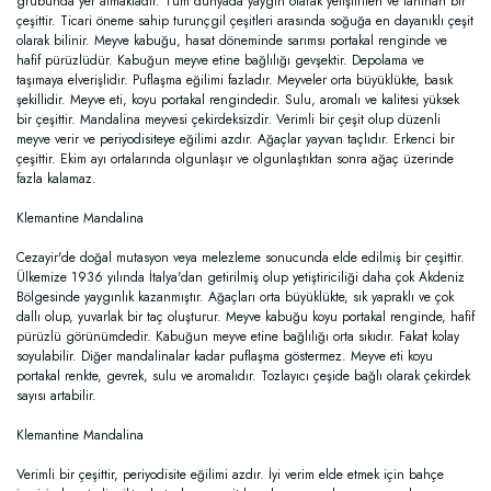
grubunda yer almaktadır. Tüm dünyada yaygın olarak yetiştirilen ve tanınan bir
çeşittir. Ticari öneme sahip turunçgil çeşitleri arasında soğuğa en dayanıklı çeşit
olarak bilinir. Meyve kabuğu, hasat döneminde sarımsı portakal renginde ve
hafif pürüzlüdür. Kabuğun meyve etine bağlılığı gevşektir. Depolama ve
taşımaya elverişlidir. Puflaşma eğilimi fazladır. Meyveler orta büyüklükte, basık
şekillidir. Meyve eti, koyu portakal rengindedir. Sulu, aromalı ve kalitesi yüksek
bir çeşittir. Mandalina meyvesi çekirdeksizdir. Verimli bir çeşit olup düzenli
meyve verir ve periyodisiteye eğilimi azdır. Ağaçlar yayvan taçlıdır. Erkenci bir
çeşittir. Ekim ayı ortalarında olgunlaşır ve olgunlaştıktan sonra ağaç üzerinde
fazla kalamaz.
Klemantine Mandalina
Cezayir'de doğal mutasyon veya melezleme sonucunda elde edilmiş bir çeşittir.
Ülkemize 1936 yılında İtalya'dan getirilmiş olup yetiştiriciliği daha çok Akdeniz
Bölgesinde yaygınlık kazanmıştır. Ağaçları orta büyüklükte, sık yapraklı ve çok
dallı olup, yuvarlak bir taç oluşturur. Meyve kabuğu koyu portakal renginde, hafif
pürüzlü görünümdedir. Kabuğun meyve etine bağlılığı orta sıkıdır. Fakat kolay
soyulabilir. Diğer mandalinalar kadar puflaşma göstermez. Meyve eti koyu
portakal renkte, gevrek, sulu ve aromalıdır. Tozlayıcı çeşide bağlı olarak çekirdek
sayısı artabilir.
Klemantine Mandalina
Verimli bir çeşittir, periyodisite eğilimi azdır. İyi verim elde etmek için bahçe