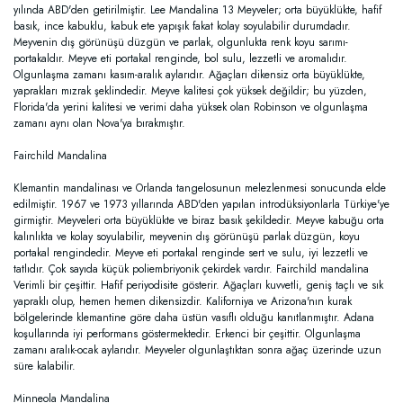
yılında ABD'den getirilmiştir. Lee Mandalina 13 Meyveler; orta büyüklükte, hafif
basık, ince kabuklu, kabuk ete yapışık fakat kolay soyulabilir durumdadır.
Meyvenin dış görünüşü düzgün ve parlak, olgunlukta renk koyu sarımı-
portakaldır. Meyve eti portakal renginde, bol sulu, lezzetli ve aromalıdır.
Olgunlaşma zamanı kasım-aralık aylarıdır. Ağaçları dikensiz orta büyüklükte,
yaprakları mızrak şeklindedir. Meyve kalitesi çok yüksek değildir; bu yüzden,
Florida'da yerini kalitesi ve verimi daha yüksek olan Robinson ve olgunlaşma
zamanı aynı olan Nova'ya bırakmıştır.
Fairchild Mandalina
Klemantin mandalinası ve Orlanda tangelosunun melezlenmesi sonucunda elde
edilmiştir. 1967 ve 1973 yıllarında ABD'den yapılan introdüksiyonlarla Türkiye'ye
girmiştir. Meyveleri orta büyüklükte ve biraz basık şekildedir. Meyve kabuğu orta
kalınlıkta ve kolay soyulabilir, meyvenin dış görünüşü parlak düzgün, koyu
portakal rengindedir. Meyve eti portakal renginde sert ve sulu, iyi lezzetli ve
tatlıdır. Çok sayıda küçük poliembriyonik çekirdek vardır. Fairchild mandalina
Verimli bir çeşittir. Hafif periyodisite gösterir. Ağaçları kuvvetli, geniş taçlı ve sık
yapraklı olup, hemen hemen dikensizdir. Kaliforniya ve Arizona'nın kurak
bölgelerinde klemantine göre daha üstün vasıflı olduğu kanıtlanmıştır. Adana
koşullarında iyi performans göstermektedir. Erkenci bir çeşittir. Olgunlaşma
zamanı aralık-ocak aylarıdır. Meyveler olgunlaştıktan sonra ağaç üzerinde uzun
süre kalabilir.
Minneola Mandalina