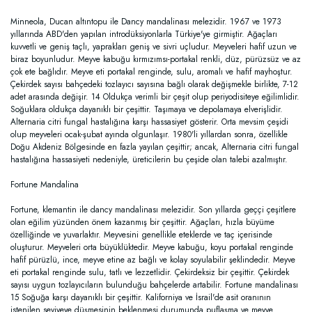
Minneola, Ducan altıntopu ile Dancy mandalinası melezidir. 1967 ve 1973
yıllarında ABD'den yapılan introdüksiyonlarla Türkiye'ye girmiştir. Ağaçları
kuvvetli ve geniş taçlı, yaprakları geniş ve sivri uçludur. Meyveleri hafif uzun ve
biraz boyunludur. Meyve kabuğu kırmızımsı-portakal renkli, düz, pürüzsüz ve az
çok ete bağlıdır. Meyve eti portakal renginde, sulu, aromalı ve hafif mayhoştur.
Çekirdek sayısı bahçedeki tozlayıcı sayısına bağlı olarak değişmekle birlikte, 7-12
adet arasında değişir. 14 Oldukça verimli bir çeşit olup periyodisiteye eğilimlidir.
Soğuklara oldukça dayanıklı bir çeşittir. Taşımaya ve depolamaya elverişlidir.
Alternaria citri fungal hastalığına karşı hassasiyet gösterir. Orta mevsim çeşidi
olup meyveleri ocak-şubat ayında olgunlaşır. 1980'li yıllardan sonra, özellikle
Doğu Akdeniz Bölgesinde en fazla yayılan çeşittir; ancak, Alternaria citri fungal
hastalığına hassasiyeti nedeniyle, üreticilerin bu çeşide olan talebi azalmıştır.
Fortune Mandalina
Fortune, klemantin ile dancy mandalinası melezidir. Son yıllarda geççi çeşitlere
olan eğilim yüzünden önem kazanmış bir çeşittir. Ağaçları, hızla büyüme
özelliğinde ve yuvarlaktır. Meyvesini genellikle eteklerde ve taç içerisinde
oluşturur. Meyveleri orta büyüklüktedir. Meyve kabuğu, koyu portakal renginde
hafif pürüzlü, ince, meyve etine az bağlı ve kolay soyulabilir şeklindedir. Meyve
eti portakal renginde sulu, tatlı ve lezzetlidir. Çekirdeksiz bir çeşittir. Çekirdek
sayısı uygun tozlayıcıların bulunduğu bahçelerde artabilir. Fortune mandalinası
15 Soğuğa karşı dayanıklı bir çeşittir. Kaliforniya ve İsrail'de asit oranının
istenilen seviyeye düşmesinin beklenmesi durumunda puflaşma ve meyve