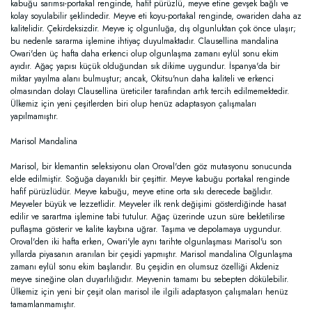
kabuğu sarımsı-portakal renginde, hafif pürüzlü, meyve etine gevşek bağlı ve
kolay soyulabilir şeklindedir. Meyve eti koyu-portakal renginde, owariden daha az
kalitelidir. Çekirdeksizdir. Meyve iç olgunluğa, dış olgunluktan çok önce ulaşır;
bu nedenle sararma işlemine ihtiyaç duyulmaktadır. Clausellina mandalina
Owari'den üç hafta daha erkenci olup olgunlaşma zamanı eylül sonu ekim
ayıdır. Ağaç yapısı küçük olduğundan sık dikime uygundur. İspanya'da bir
miktar yayılma alanı bulmuştur; ancak, Okitsu'nun daha kaliteli ve erkenci
olmasından dolayı Clausellina üreticiler tarafından artık tercih edilmemektedir.
Ülkemiz için yeni çeşitlerden biri olup henüz adaptasyon çalışmaları
yapılmamıştır.
Marisol Mandalina
Marisol, bir klemantin seleksiyonu olan Oroval'den göz mutasyonu sonucunda
elde edilmiştir. Soğuğa dayanıklı bir çeşittir. Meyve kabuğu portakal renginde
hafif pürüzlüdür. Meyve kabuğu, meyve etine orta sıkı derecede bağlıdır.
Meyveler büyük ve lezzetlidir. Meyveler ilk renk değişimi gösterdiğinde hasat
edilir ve sarartma işlemine tabi tutulur. Ağaç üzerinde uzun süre bekletilirse
puflaşma gösterir ve kalite kaybına uğrar. Taşıma ve depolamaya uygundur.
Oroval'den iki hafta erken, Owari'yle aynı tarihte olgunlaşması Marisol'u son
yıllarda piyasanın aranılan bir çeşidi yapmıştır. Marisol mandalina Olgunlaşma
zamanı eylül sonu ekim başlarıdır. Bu çeşidin en olumsuz özelliği Akdeniz
meyve sineğine olan duyarlılığıdır. Meyvenin tamamı bu sebepten dökülebilir.
Ülkemiz için yeni bir çeşit olan marisol ile ilgili adaptasyon çalışmaları henüz
tamamlanmamıştır.