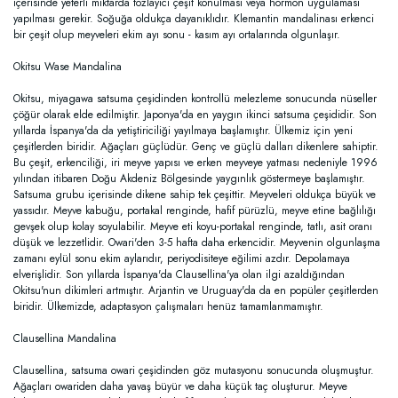
içerisinde yeterli miktarda tozlayıcı çeşit konulması veya hormon uygulaması
yapılması gerekir. Soğuğa oldukça dayanıklıdır. Klemantin mandalinası erkenci
bir çeşit olup meyveleri ekim ayı sonu - kasım ayı ortalarında olgunlaşır.
Okitsu Wase Mandalina
Okitsu, miyagawa satsuma çeşidinden kontrollü melezleme sonucunda nüseller
çöğür olarak elde edilmiştir. Japonya'da en yaygın ikinci satsuma çeşididir. Son
yıllarda İspanya'da da yetiştiriciliği yayılmaya başlamıştır. Ülkemiz için yeni
çeşitlerden biridir. Ağaçları güçlüdür. Genç ve güçlü dalları dikenlere sahiptir.
Bu çeşit, erkenciliği, iri meyve yapısı ve erken meyveye yatması nedeniyle 1996
yılından itibaren Doğu Akdeniz Bölgesinde yaygınlık göstermeye başlamıştır.
Satsuma grubu içerisinde dikene sahip tek çeşittir. Meyveleri oldukça büyük ve
yassıdır. Meyve kabuğu, portakal renginde, hafif pürüzlü, meyve etine bağlılığı
gevşek olup kolay soyulabilir. Meyve eti koyu-portakal renginde, tatlı, asit oranı
düşük ve lezzetlidir. Owari'den 3-5 hafta daha erkencidir. Meyvenin olgunlaşma
zamanı eylül sonu ekim aylarıdır, periyodisiteye eğilimi azdır. Depolamaya
elverişlidir. Son yıllarda İspanya'da Clausellina'ya olan ilgi azaldığından
Okitsu'nun dikimleri artmıştır. Arjantin ve Uruguay'da da en popüler çeşitlerden
biridir. Ülkemizde, adaptasyon çalışmaları henüz tamamlanmamıştır.
Clausellina Mandalina
Clausellina, satsuma owari çeşidinden göz mutasyonu sonucunda oluşmuştur.
Ağaçları owariden daha yavaş büyür ve daha küçük taç oluşturur. Meyve