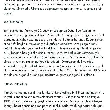
meyve arz periyodunu uzatmak açısından üzerinde durulması gereken bir çeşit
olarak görülmektedir. Ülkemizde adaptasyon çalışmaları henüz yapılmamış bir
çeşittir.
Yerli Mandalina
Yerli mandalina Türkiye'ye 20. yüzyılın başlarında Doğu Ege Adaları ile
Filistin'den geldiği sanılmaktadır. Meyve kabuğu sarı-portakal renginde ve hafif
pürüzlüdür. Kabuk üzerinde sap kısmında hafif oluklar bulunur. Kabuk meyve
etine hafif bağlıdır. Meyveler çabuk puflaşır, depolama ve taşımaya elverişli
değildir. Meyveleri yuvarlak basık şekildedir. Meyve eti sarı-portakal renginde,
sulu, kendine has güzel aromalı, lezzetli ve yüksek kalitelidir. Meyvede çok
çekirdek bulunması sofralık değerini düşürmektedir. Yerli mandalina Çok verimli
olmasına karşılık, mutlak periyodisite gösterir. Oldukça sık dallı ve söğüt
yapraklıdır. Düşük sıcaklıklara ve güneş yanığına duyarlıdır. Orta mevsim çeşidi
olup genelde aralık sonu ocak ayında olgunlaşır. Olgunlaşma sonrası dökümlere
son derece duyarlıdır. Daha çok Bodrum ve çevresinde yetiştirilmektedir.
Kinnow Mandalina
Kinnow mandalina çeşidi, Kaliforniya Üniversitesi’nde H.B Frost tarafından king
ve yerli mandalinalarının melezlenmesi sonucu 1915 yılında elde edilmiş ve
1935 yılında isimlendirilip yetiştiricilere tanıtılmıştır. Kinnow mandalina Meyve
kabuğu hasat döneminde sarı-portakal renkli, parlak ve düzgündür; Kabuğun