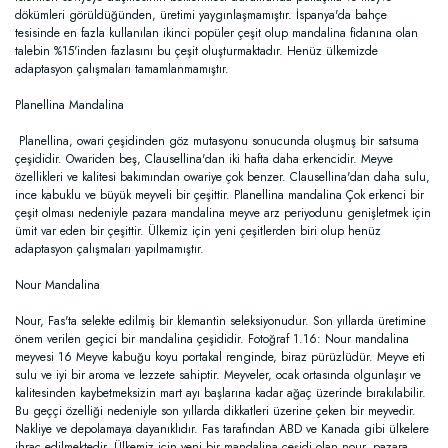
dökümleri görüldüğünden, üretimi yaygınlaşmamıştır. İspanya'da bahçe
tesisinde en fazla kullanılan ikinci popüler çeşit olup mandalina fidanına olan
talebin %15'inden fazlasını bu çeşit oluşturmaktadır. Henüz ülkemizde
adaptasyon çalışmaları tamamlanmamıştır.
Planellina Mandalina
Planellina, owari çeşidinden göz mutasyonu sonucunda oluşmuş bir satsuma
çeşididir. Owariden beş, Clausellina'dan iki hafta daha erkencidir. Meyve
özellikleri ve kalitesi bakımından owariye çok benzer. Clausellina'dan daha sulu,
ince kabuklu ve büyük meyveli bir çeşittir. Planellina mandalina Çok erkenci bir
çeşit olması nedeniyle pazara mandalina meyve arz periyodunu genişletmek için
ümit var eden bir çeşittir. Ülkemiz için yeni çeşitlerden biri olup henüz
adaptasyon çalışmaları yapılmamıştır.
Nour Mandalina
Nour, Fas'ta selekte edilmiş bir klemantin seleksiyonudur. Son yıllarda üretimine
önem verilen geçici bir mandalina çeşididir. Fotoğraf 1.16: Nour mandalina
meyvesi 16 Meyve kabuğu koyu portakal renginde, biraz pürüzlüdür. Meyve eti
sulu ve iyi bir aroma ve lezzete sahiptir. Meyveler, ocak ortasında olgunlaşır ve
kalitesinden kaybetmeksizin mart ayı başlarına kadar ağaç üzerinde bırakılabilir.
Bu geççi özelliği nedeniyle son yıllarda dikkatleri üzerine çeken bir meyvedir.
Nakliye ve depolamaya dayanıklıdır. Fas tarafından ABD ve Kanada gibi ülkelere
ihraç edilmektedir. Ülkemiz için yeni bir mandalina çeşidi olan nour, pazara