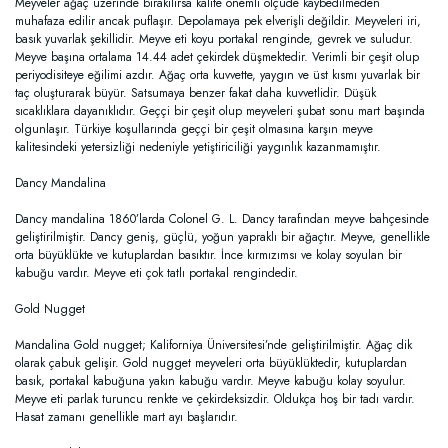
Meyveler ağaç üzerinde bırakılırsa kalite önemli ölçüde kaybedilmeden
muhafaza edilir ancak puflaşır. Depolamaya pek elverişli değildir. Meyveleri iri,
basık yuvarlak şekillidir. Meyve eti koyu portakal renginde, gevrek ve suludur.
Meyve başına ortalama 14.44 adet çekirdek düşmektedir. Verimli bir çeşit olup
periyodisiteye eğilimi azdır. Ağaç orta kuvvette, yaygın ve üst kısmı yuvarlak bir
taç oluşturarak büyür. Satsumaya benzer fakat daha kuvvetlidir. Düşük
sıcaklıklara dayanıklıdır. Geççi bir çeşit olup meyveleri şubat sonu mart başında
olgunlaşır. Türkiye koşullarında geççi bir çeşit olmasına karşın meyve
kalitesindeki yetersizliği nedeniyle yetiştiriciliği yaygınlık kazanmamıştır.
Dancy Mandalina
Dancy mandalina 1860’larda Colonel G. L. Dancy tarafından meyve bahçesinde
geliştirilmiştir. Dancy geniş, güçlü, yoğun yapraklı bir ağaçtır. Meyve, genellikle
orta büyüklükte ve kutuplardan basıktır. İnce kırmızımsı ve kolay soyulan bir
kabuğu vardır. Meyve eti çok tatlı portakal rengindedir.
Gold Nugget
Mandalina Gold nugget; Kaliforniya Üniversitesi’nde geliştirilmiştir. Ağaç dik
olarak çabuk gelişir. Gold nugget meyveleri orta büyüklüktedir, kutuplardan
basık, portakal kabuğuna yakın kabuğu vardır. Meyve kabuğu kolay soyulur.
Meyve eti parlak turuncu renkte ve çekirdeksizdir. Oldukça hoş bir tadı vardır.
Hasat zamanı genellikle mart ayı başlarıdır.