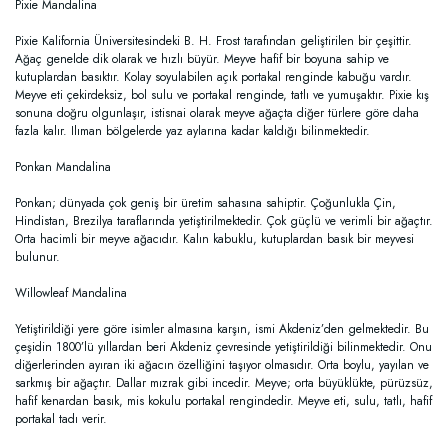
Pixie Mandalina
Pixie Kalifornia Üniversitesindeki B. H. Frost tarafından geliştirilen bir çeşittir.
Ağaç genelde dik olarak ve hızlı büyür. Meyve hafif bir boyuna sahip ve
kutuplardan basıktır. Kolay soyulabilen açık portakal renginde kabuğu vardır.
Meyve eti çekirdeksiz, bol sulu ve portakal renginde, tatlı ve yumuşaktır. Pixie kış
sonuna doğru olgunlaşır, istisnai olarak meyve ağaçta diğer türlere göre daha
fazla kalır. Ilıman bölgelerde yaz aylarına kadar kaldığı bilinmektedir.
Ponkan Mandalina
Ponkan; dünyada çok geniş bir üretim sahasına sahiptir. Çoğunlukla Çin,
Hindistan, Brezilya taraflarında yetiştirilmektedir. Çok güçlü ve verimli bir ağaçtır.
Orta hacimli bir meyve ağacıdır. Kalın kabuklu, kutuplardan basık bir meyvesi
bulunur.
Willowleaf Mandalina
Yetiştirildiği yere göre isimler almasına karşın, ismi Akdeniz’den gelmektedir. Bu
çeşidin 1800’lü yıllardan beri Akdeniz çevresinde yetiştirildiği bilinmektedir. Onu
diğerlerinden ayıran iki ağacın özelliğini taşıyor olmasıdır. Orta boylu, yayılan ve
sarkmış bir ağaçtır. Dallar mızrak gibi incedir. Meyve; orta büyüklükte, pürüzsüz,
hafif kenardan basık, mis kokulu portakal rengindedir. Meyve eti, sulu, tatlı, hafif
portakal tadı verir.