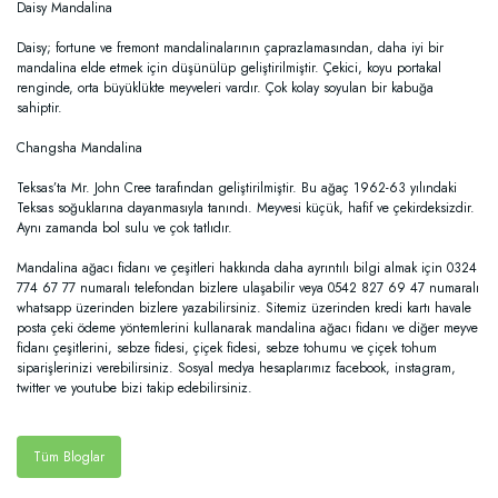
Daisy Mandalina
Daisy; fortune ve fremont mandalinalarının çaprazlamasından, daha iyi bir
mandalina elde etmek için düşünülüp geliştirilmiştir. Çekici, koyu portakal
renginde, orta büyüklükte meyveleri vardır. Çok kolay soyulan bir kabuğa
sahiptir.
Changsha Mandalina
Teksas’ta Mr. John Cree tarafından geliştirilmiştir. Bu ağaç 1962-63 yılındaki
Teksas soğuklarına dayanmasıyla tanındı. Meyvesi küçük, hafif ve çekirdeksizdir.
Aynı zamanda bol sulu ve çok tatlıdır.
Mandalina ağacı fidanı ve çeşitleri hakkında daha ayrıntılı bilgi almak için 0324
774 67 77 numaralı telefondan bizlere ulaşabilir veya 0542 827 69 47 numaralı
whatsapp üzerinden bizlere yazabilirsiniz. Sitemiz üzerinden kredi kartı havale
posta çeki ödeme yöntemlerini kullanarak mandalina ağacı fidanı ve diğer meyve
fidanı çeşitlerini, sebze fidesi, çiçek fidesi, sebze tohumu ve çiçek tohum
siparişlerinizi verebilirsiniz. Sosyal medya hesaplarımız facebook, instagram,
twitter ve youtube bizi takip edebilirsiniz.
Tüm Bloglar