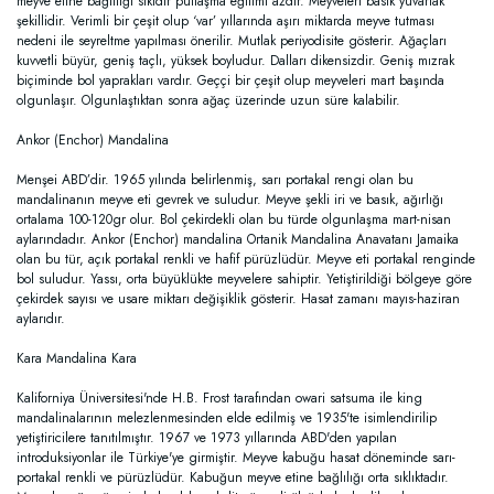
meyve etine bağlılığı sıkıdır puflaşma eğilimi azdır. Meyveleri basık yuvarlak
şekillidir. Verimli bir çeşit olup ‘var’ yıllarında aşırı miktarda meyve tutması
nedeni ile seyreltme yapılması önerilir. Mutlak periyodisite gösterir. Ağaçları
kuvvetli büyür, geniş taçlı, yüksek boyludur. Dalları dikensizdir. Geniş mızrak
biçiminde bol yaprakları vardır. Geççi bir çeşit olup meyveleri mart başında
olgunlaşır. Olgunlaştıktan sonra ağaç üzerinde uzun süre kalabilir.
Ankor (Enchor) Mandalina
Menşei ABD’dir. 1965 yılında belirlenmiş, sarı portakal rengi olan bu
mandalinanın meyve eti gevrek ve suludur. Meyve şekli iri ve basık, ağırlığı
ortalama 100-120gr olur. Bol çekirdekli olan bu türde olgunlaşma mart-nisan
aylarındadır. Ankor (Enchor) mandalina Ortanik Mandalina Anavatanı Jamaika
olan bu tür, açık portakal renkli ve hafif pürüzlüdür. Meyve eti portakal renginde
bol suludur. Yassı, orta büyüklükte meyvelere sahiptir. Yetiştirildiği bölgeye göre
çekirdek sayısı ve usare miktarı değişiklik gösterir. Hasat zamanı mayıs-haziran
aylarıdır.
Kara Mandalina Kara
Kaliforniya Üniversitesi'nde H.B. Frost tarafından owari satsuma ile king
mandalinalarının melezlenmesinden elde edilmiş ve 1935'te isimlendirilip
yetiştiricilere tanıtılmıştır. 1967 ve 1973 yıllarında ABD'den yapılan
introduksiyonlar ile Türkiye'ye girmiştir. Meyve kabuğu hasat döneminde sarı-
portakal renkli ve pürüzlüdür. Kabuğun meyve etine bağlılığı orta sıklıktadır.