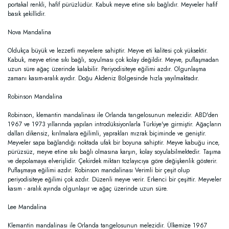
portakal renkli, hafif pürüzlüdür. Kabuk meyve etine sıkı bağlıdır. Meyveler hafif
basık şekillidir.
Nova Mandalina
Oldukça büyük ve lezzetli meyvelere sahiptir. Meyve eti kalitesi çok yüksektir.
Kabuk, meyve etine sıkı bağlı, soyulması çok kolay değildir. Meyve, puflaşmadan
uzun süre ağaç üzerinde kalabilir. Periyodisiteye eğilimi azdır. Olgunlaşma
zamanı kasım-aralık ayıdır. Doğu Akdeniz Bölgesinde hızla yayılmaktadır.
Robinson Mandalina
Robinson, klemantin mandalinası ile Orlanda tangelosunun melezidir. ABD'den
1967 ve 1973 yıllarında yapılan introdüksiyonlarla Türkiye'ye girmiştir. Ağaçların
dalları dikensiz, kırılmalara eğilimli, yaprakları mızrak biçiminde ve geniştir.
Meyveler sapa bağlandığı noktada ufak bir boyuna sahiptir. Meyve kabuğu ince,
pürüzsüz, meyve etine sıkı bağlı olmasına karşın, kolay soyulabilmektedir. Taşıma
ve depolamaya elverişlidir. Çekirdek miktarı tozlayıcıya göre değişkenlik gösterir.
Puflaşmaya eğilimi azdır. Robinson mandalinası Verimli bir çeşit olup
periyodisiteye eğilimi çok azdır. Düzenli meyve verir. Erkenci bir çeşittir. Meyveler
kasım - aralık ayında olgunlaşır ve ağaç üzerinde uzun süre.
Lee Mandalina
Klemantin mandalinası ile Orlanda tangelosunun melezidir. Ülkemize 1967