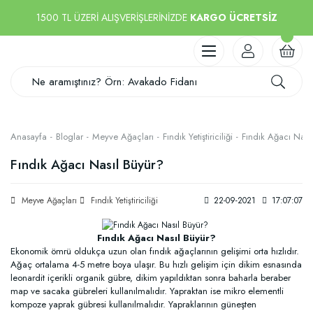
1500 TL ÜZERİ ALIŞVERİŞLERİNİZDE
KARGO ÜCRETSİZ
Anasayfa
Bloglar
Meyve Ağaçları
Fındık Yetiştiriciliği
Fındık Ağacı Nası
Fındık Ağacı Nasıl Büyür?
Meyve Ağaçları
Fındık Yetiştiriciliği
22-09-2021
17:07:07
Fındık Ağacı Nasıl Büyür?
Ekonomik ömrü oldukça uzun olan fındık ağaçlarının gelişimi orta hızlıdır.
Ağaç ortalama 4-5 metre boya ulaşır. Bu hızlı gelişim için dikim esnasında
leonardit içerikli organik gübre, dikim yapıldıktan sonra baharla beraber
map ve sacaka gübreleri kullanılmalıdır. Yapraktan ise mikro elementli
kompoze yaprak gübresi kullanılmalıdır. Yapraklarının güneşten