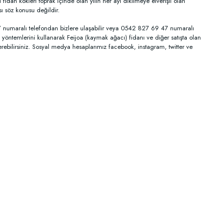
idan kökleri toprak içinde olan yılın her ayı dikilmeye elverişli olan
ı söz konusu değildir.
77 numaralı telefondan bizlere ulaşabilir veya 0542 827 69 47 numaralı
yöntemlerini kullanarak Feijoa (kaymak ağacı) fidanı ve diğer satışta olan
verebilirsiniz. Sosyal medya hesaplarımız facebook, instagram, twitter ve