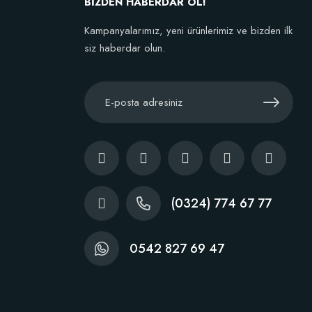
BİZDEN HABERDAR OL!
Kampanyalarımız, yeni ürünlerimiz ve bizden ilk
siz haberdar olun.
(0324) 774 67 77
0542 827 69 47