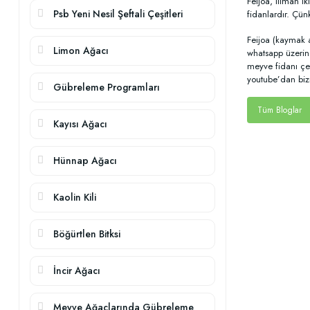
Feijoa, ılıman i
Psb Yeni Nesil Şeftali Çeşitleri
fidanlardır. Çün
Feijoa (kaymak a
Limon Ağacı
whatsapp üzerind
meyve fidanı çeş
youtube’dan bizi 
Gübreleme Programları
Tüm Bloglar
Kayısı Ağacı
Hünnap Ağacı
Kaolin Kili
Böğürtlen Bitksi
İncir Ağacı
Meyve Ağaçlarında Gübreleme