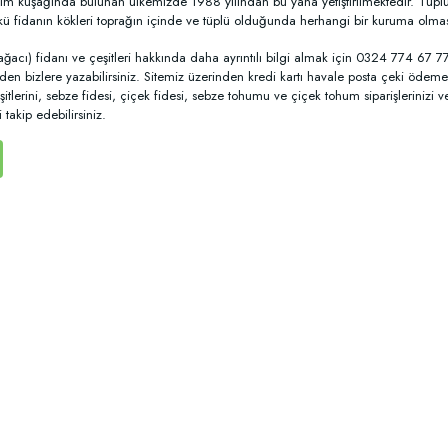
klim kuşağında bulunan ülkemizde 1988 yılından bu yana yetiştirilmektedir. Tüplü f
kü fidanın kökleri toprağın içinde ve tüplü olduğunda herhangi bir kuruma olmas
ğacı) fidanı ve çeşitleri hakkında daha ayrıntılı bilgi almak için 0324 774 67 
en bizlere yazabilirsiniz. Sitemiz üzerinden kredi kartı havale posta çeki ödeme 
itlerini, sebze fidesi, çiçek fidesi, sebze tohumu ve çiçek tohum siparişlerinizi 
takip edebilirsiniz.