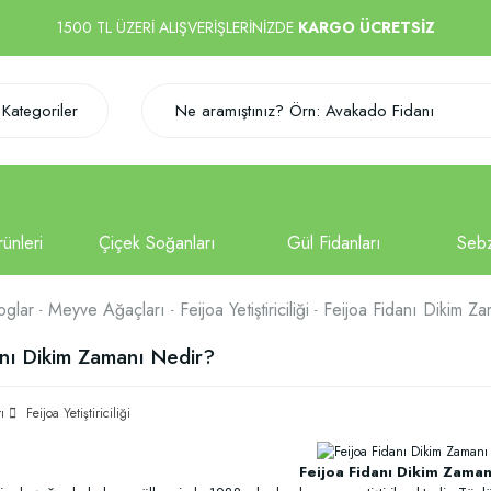
1500 TL ÜZERİ ALIŞVERİŞLERİNİZDE
KARGO ÜCRETSİZ
Kategoriler
oglar
Meyve Ağaçları
Feijoa Yetiştiriciliği
Feijoa Fidanı Dikim Z
anı Dikim Zamanı Nedir?
ı
Feijoa Yetiştiriciliği
Feijoa Fidanı Dikim Zama