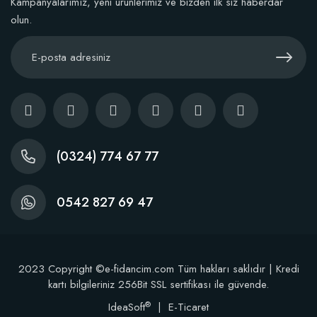
Kampanyalarımız, yeni ürünlerimiz ve bizden ilk siz haberdar
olun.
(0324) 774 67 77
0542 827 69 47
2023 Copyright ©e-fidancim.com Tüm hakları saklıdır | Kredi
kartı bilgileriniz 256Bit SSL sertifikası ile güvende.
®
IdeaSoft
|
E-Ticaret