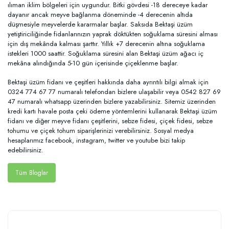
ılıman iklim bölgeleri için uygundur. Bitki gövdesi -18 dereceye kadar
dayanır ancak meyve bağlanma döneminde -4 derecenin altıda
düşmesiyle meyvelerde kararmalar başlar. Saksıda Bektaşi üzüm
yetiştiriciliğinde fidanlarınızın yaprak döktükten soğuklama süresini alması
için dış mekânda kalması şarttır. Yıllık +7 derecenin altına soğuklama
istekleri 1000 saattir. Soğuklama süresini alan Bektaşi üzüm ağacı iç
mekâna alındığında 5-10 gün içerisinde çiçeklenme başlar.
Bektaşi üzüm fidanı ve çeşitleri hakkında daha ayrıntılı bilgi almak için
0324 774 67 77 numaralı telefondan bizlere ulaşabilir veya 0542 827 69
47 numaralı whatsapp üzerinden bizlere yazabilirsiniz. Sitemiz üzerinden
kredi kartı havale posta çeki ödeme yöntemlerini kullanarak Bektaşi üzüm
fidanı ve diğer meyve fidanı çeşitlerini, sebze fidesi, çiçek fidesi, sebze
tohumu ve çiçek tohum siparişlerinizi verebilirsiniz. Sosyal medya
hesaplarımız facebook, instagram, twitter ve youtube bizi takip
edebilirsiniz.
Tüm Bloglar