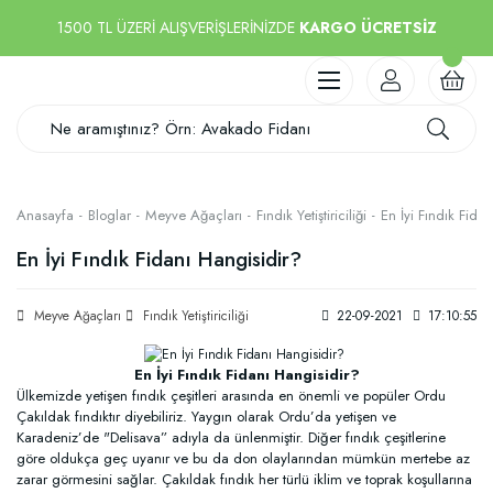
1500 TL ÜZERİ ALIŞVERİŞLERİNİZDE
KARGO ÜCRETSİZ
Anasayfa
Bloglar
Meyve Ağaçları
Fındık Yetiştiriciliği
En İyi Fındık Fida
En İyi Fındık Fidanı Hangisidir?
Meyve Ağaçları
Fındık Yetiştiriciliği
22-09-2021
17:10:55
En İyi Fındık Fidanı Hangisidir?
Ülkemizde yetişen fındık çeşitleri arasında en önemli ve popüler Ordu
Çakıldak fındıktır diyebiliriz. Yaygın olarak Ordu’da yetişen ve
Karadeniz’de "Delisava” adıyla da ünlenmiştir. Diğer fındık çeşitlerine
göre oldukça geç uyanır ve bu da don olaylarından mümkün mertebe az
zarar görmesini sağlar. Çakıldak fındık her türlü iklim ve toprak koşullarına