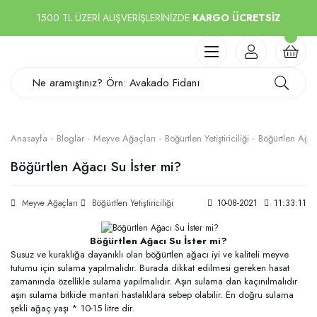
1500 TL ÜZERİ ALIŞVERİŞLERİNİZDE
KARGO ÜCRETSİZ
Anasayfa
Bloglar
Meyve Ağaçları
Böğürtlen Yetiştiriciliği
Böğürtlen Ağac
Böğürtlen Ağacı Su İster mi?
Meyve Ağaçları
Böğürtlen Yetiştiriciliği
10-08-2021
11:33:11
Böğürtlen Ağacı Su İster mi?
Susuz ve kuraklığa dayanıklı olan böğürtlen ağacı iyi ve kaliteli meyve
tutumu için sulama yapılmalıdır. Burada dikkat edilmesi gereken hasat
zamanında özellikle sulama yapılmalıdır. Aşırı sulama dan kaçınılmalıdır
aşırı sulama bitkide mantari hastalıklara sebep olabilir. En doğru sulama
şekli ağaç yaşı * 10-15 litre dir.