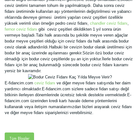
ceviz üretimi tamamen tohum ile yapılmaktaydı. Daha sonra ceviz
fidanı üretiminde kullanılan aşı yöntemlerinin değiştirilmesi ve yabancı
ırklarında devreye girmesi üretimi yapılan ceviz çeşitleri özellikle
yüksek verimli olan örneğin pedro ceviz fidanı,
chandler ceviz fidanı
,
fernor ceviz fidanı
gibi ceviz çeşitleri dikildikten 1 yıl sonra ürün
vermeye başladı.Tabi halk arasında bu şekilde meyve veren ağaçlar
bodur meyve çeşitleri olduğu için ceviz fidanı da halk arasında bodur
ceviz olarak adlandırıldı.Halbuki bir cevizin bodur olarak üretilmesi için
bodur bir anaç üzerinde aşılanması gerekir.Sözün özü bodur ceviz
olmadığı için bodur ceviz çeşitleride şu an için yoktur.İlerle bodur ceviz
fidanı için bir anaç bulunmadığı sürecede bodur ceviz fidanı kavramı
yersiz bir kavramdır.
E-fidancim.com
ceviz fidanı
ve diğer meyve fidanı satışında her daim
yardımcı olmaktadır.E-fidancim.com sizlere sadece fidan satışı değil
bitkinin ilerleyen dönemlerinde ücretsiz teknik destekte vermektedir.E-
fidancim.com üzerinden kredi kartı havale ödeme yöntemlerini
kullanarak veya iletişim numaralarımızdan bizleri arayarak ceviz fidanı
ve diğer meyve fidanı siparişlerinizi verebilirsiniz.
Tüm Bloglar