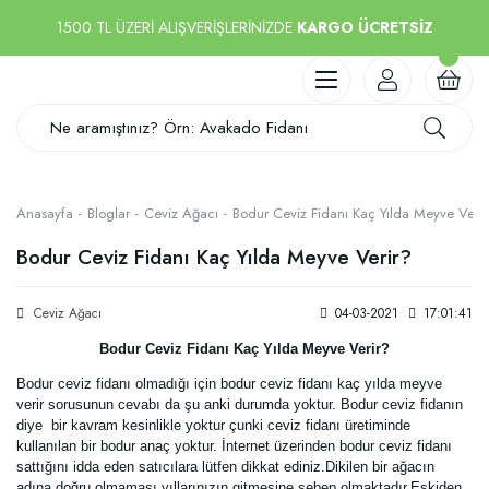
1500 TL ÜZERİ ALIŞVERİŞLERİNİZDE
KARGO ÜCRETSİZ
Anasayfa
Bloglar
Ceviz Ağacı
Bodur Ceviz Fidanı Kaç Yılda Meyve Verir
Bodur Ceviz Fidanı Kaç Yılda Meyve Verir?
Ceviz Ağacı
04-03-2021
17:01:41
Bodur Ceviz Fidanı Kaç Yılda Meyve Verir?
Bodur ceviz fidanı olmadığı için bodur ceviz fidanı kaç yılda meyve
verir sorusunun cevabı da şu anki durumda yoktur. Bodur ceviz fidanın
diye bir kavram kesinlikle yoktur çunki ceviz fidanı üretiminde
kullanılan bir bodur anaç yoktur. İnternet üzerinden bodur ceviz fidanı
sattığını idda eden satıcılara lütfen dikkat ediniz.Dikilen bir ağacın
adına doğru olmaması yıllarınızın gitmesine sebep olmaktadır.Eskiden