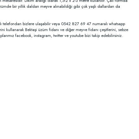
esafesidir. Dikim aralığı olarak 1,5-2 x 2-3 metre kullanılır. Çalı formda
zümde bir yıllık daldan meyve alınabildiği gibi çok yaşlı dallardan da
alı telefondan bizlere ulaşabilir veya 0542 827 69 47 numaralı whatsapp
ini kullanarak Bektaşi üzüm fidanı ve diğer meyve fidanı çeşitlerini, sebze
plarımız facebook, instagram, twitter ve youtube bizi takip edebilirsiniz.