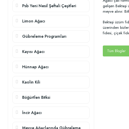
Ağacı çalı formd
Psb Yeni Nesil Şeftali Çeşitleri
gelişen Bektaşi 
meyve alınır. Bit
Limon Ağacı
Bektaşi üzüm fi
üzerinden bizler
fidesi, çiçek fi
Gübreleme Programları
Tüm Bloglar
Kayısı Ağacı
Hünnap Ağacı
Kaolin Kili
Böğürtlen Bitksi
İncir Ağacı
Meyve Ağaçlarında Gübreleme