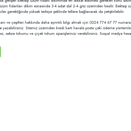
a gelişen Bektaşi üzüm fidanı dikiminde en dikkat edilmesi gereken konu dikim m
üzüm fidanları dikim esnasında 3-4 adat dal 2-4 göz üzerinden kesilir. Bektaşi ü
kiler gerektiğinde yüksek terbiye şeklinde tellere bağlanarak da yetiştirilebilir.
danı ve çeşitleri hakkında daha ayrıntılı bilgi almak için 0324 774 67 77 numar
e yazabilirsiniz. Sitemiz üzerinden kredi kartı havale posta çeki ödeme yöntemler
desi, sebze tohumu ve çiçek tohum siparişlerinizi verebilirsiniz. Sosyal medya hesa