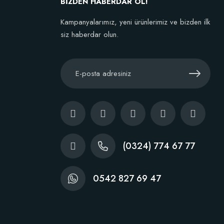
BİZDEN HABERDAR OL!
Kampanyalarımız, yeni ürünlerimiz ve bizden ilk
siz haberdar olun.
(0324) 774 67 77
0542 827 69 47