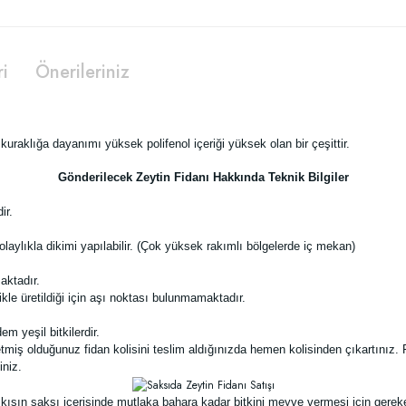
ri
Önerileriniz
te kuraklığa dayanımı yüksek polifenol içeriği yüksek olan bir çeşittir.
Gönderilecek Zeytin Fidanı Hakkında Teknik Bilgiler
ir.
laylıkla dikimi yapılabilir. (Çok yüksek rakımlı bölgelerde iç mekan)
aktadır.
likle üretildiği için aşı noktası bulunmamaktadır.
m yeşil bitkilerdir.
tmiş olduğunuz fidan kolisini teslim aldığınızda hemen kolisinden çıkartınız. 
iniz.
akat kışın saksı içerisinde mutlaka bahara kadar bitkini meyve vermesi için ge