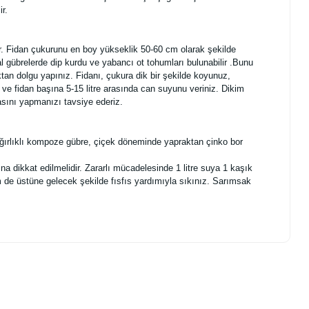
r.
ir. Fidan çukurunu en boy yükseklik 50-60 cm olarak şekilde
l gübrelerde dip kurdu ve yabancı ot tohumları bulunabilir .Bunu
tan dolgu yapınız. Fidanı, çukura dik bir şekilde koyunuz,
 ve fidan başına 5-15 litre arasında can suyunu veriniz. Dikim
sını yapmanızı tavsiye ederiz.
ağırlıklı kompoze gübre, çiçek döneminde yapraktan çinko bor
na dikkat edilmelidir. Zararlı mücadelesinde 1 litre suya 1 kaşık
em de üstüne gelecek şekilde fısfıs yardımıyla sıkınız. Sarımsak
.