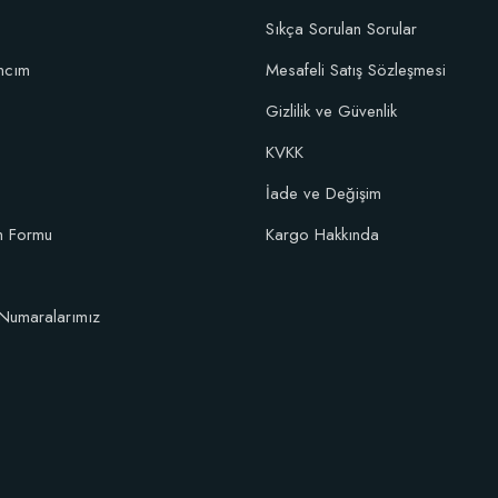
Sıkça Sorulan Sorular
ncım
Mesafeli Satış Sözleşmesi
şım Fidan Tutma Yüzdesini Arttıran Organik Dikim Gübresi (10 fidan için)
Gizlilik ve Güvenlik
KVKK
106,81 TL
İade ve Değişim
im Formu
Kargo Hakkında
Sepete Ekle
Numaralarımız