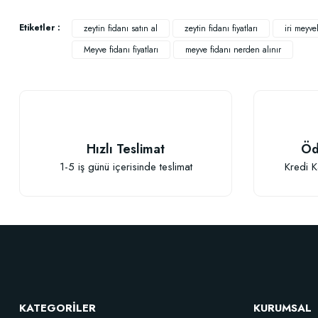
Ürün açıklamasında eksik bilgiler bulunuyor.
Ürün bilgilerinde hatalar bulunuyor.
Etiketler :
zeytin fidanı satın al
zeytin fidanı fiyatları
iri meyve
Ürün fiyatı diğer sitelerden daha pahalı.
Meyve fidanı fiyatları
meyve fidanı nerden alınır
Bu ürüne benzer farklı alternatifler olmalı.
Hızlı Teslimat
Öd
1-5 iş günü içerisinde teslimat
Kredi K
Elastik Meyve Fidanı Bağlama İpi (10 Fidan İçin )
26,89 TL
KATEGORİLER
KURUMSAL