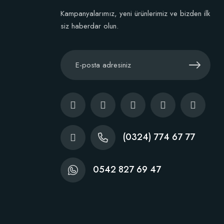
Stokta Yok
Kampanyalarımız, yeni ürünlerimiz ve bizden ilk
siz haberdar olun.
(0324) 774 67 77
0542 827 69 47