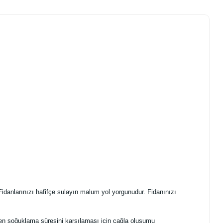
Fidanlarınızı hafifçe sulayın malum yol yorgunudur. Fidanınızı
reken soğuklama süresini karşılaması için çağla oluşumu