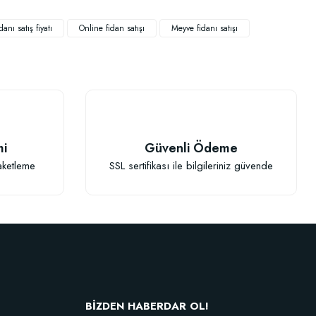
danı satış fiyatı
Online fidan satışı
Meyve fidanı satışı
TÜKENDI
mi
Güvenli Ödeme
aketleme
SSL sertifikası ile bilgileriniz güvende
Fidan Dikim Destek Çubuğu 10 adet (90-150 cm)
152,75 TL
BİZDEN HABERDAR OL!