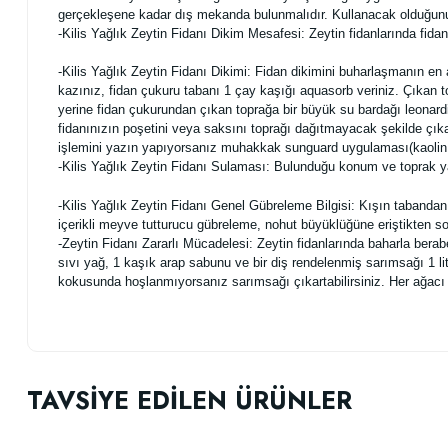
gerçekleşene kadar dış mekanda bulunmalıdır. Kullanacak olduğunuz s
-Kilis Yağlık Zeytin Fidanı Dikim Mesafesi: Zeytin fidanlarında fidan
-Kilis Yağlık Zeytin Fidanı Dikimi: Fidan dikimini buharlaşmanın e
kazınız, fidan çukuru tabanı 1 çay kaşığı aquasorb veriniz. Çıkan 
yerine fidan çukurundan çıkan toprağa bir büyük su bardağı leonardi
fidanınızın poşetini veya saksını toprağı dağıtmayacak şekilde çıka
işlemini yazın yapıyorsanız muhakkak sunguard uygulaması(kaolin 
-Kilis Yağlık Zeytin Fidanı Sulaması: Bulunduğu konum ve toprak y
-Kilis Yağlık Zeytin Fidanı Genel Gübreleme Bilgisi: Kışın tabanda
içerikli meyve tutturucu gübreleme, nohut büyüklüğüne eriştikten sonr
-Zeytin Fidanı Zararlı Mücadelesi: Zeytin fidanlarında baharla berab
sıvı yağ, 1 kaşık arap sabunu ve bir diş rendelenmiş sarımsağı 1 lit
kokusunda hoşlanmıyorsanız sarımsağı çıkartabilirsiniz. Her ağacı
Bu ürünün fiyat bilgisi, resim, ürün açıklamalarında ve diğer konularda
Görüş ve önerileriniz için teşekkür ederiz.
TAVSİYE EDİLEN ÜRÜNLER
Ürün resmi kalitesiz, bozuk veya görüntülenemiyor.