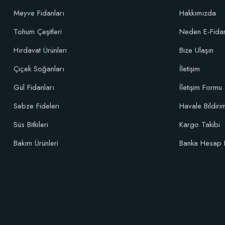
Sepete Ekle
Meyve Fidanları
Hakkımızda
Tohum Çeşitleri
Neden E-Fida
Özel Karı
Hırdavat Ürünleri
Bize Ulaşın
Çiçek Soğanları
İletişim
Gül Fidanları
İletişim Formu
Sebze Fideleri
Havale Bildir
Süs Bitkileri
Kargo Takibi
Bakım Ürünleri
Banka Hesap 