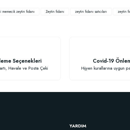
Yorum Yaz
li memecik zeytin fidanı
Zeytin fidanı
zeytin fidanı satıcıları
zeytin fi
eme Seçenekleri
Covid-19 Önle
Gönder
artı, Havale ve Posta Çeki
Hijyen kurallarına uygun p
YARDIM