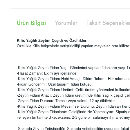
Ürün Bilgisi
Yorumlar
Taksit Seçenekle
Kilis Yağlık Zeytini Çeşidi ve Özellikleri
Özellikle Kilis bölgesinde yetiştiriciliği yapılan meyveleri orta irilik
-Kilis Yağlık Zeytin Fidan Yaşı: Gönderimi yapılan fidanların yaşı 1'd
-Hasat Zamanı: Ekim ayı içerisinde
-Kilis Yağlık Zeytin Fidanı Hobi Amaçlı Dikim Rakımı: Her rakıma ko
-Fidan Gönderimi: Özel tasarım fidan kutusu.
-Kilis Yağlık Zeytin Fidanı Üretimi: Çelik üretim yöntemleri kullanılm
-Zeytin Fidanı Anacı: Zeytin fidanı üretiminde Kilis Yağlık çeşidi çe
-Zeytin Fidan Durumu: Torbalı veya saksılı 12 ay dikilebilir
-Kilis Yağlık Zeytin Fidanı Mevsimsel Durumu: Zeytin fidanları her de
-Kilis Yağlık Zeytin Fidanlarım Geldiğinde Ne Yapmalıyım: Sipariş e
ilerleyen bir tarihte dikecekseniz 2-3 güne bir sulamayı ihmal etmey
-Saksıda Zeytin Yetiştiriciliği: Saksıda yetiştiriciliğe uygundur f