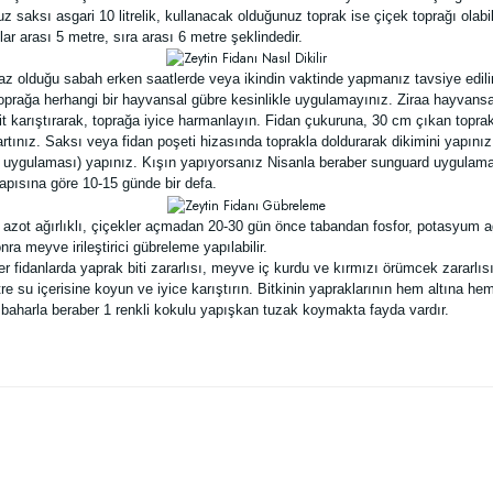
aksı asgari 10 litrelik, kullanacak olduğunuz toprak ise çiçek toprağı olabili
lar arası 5 metre, sıra arası 6 metre şeklindedir.
n az olduğu sabah erken saatlerde veya ikindin vaktinde yapmanız tavsiye edil
toprağa herhangi bir hayvansal gübre kesinlikle uygulamayınız. Ziraa hayvansa
t karıştırarak, toprağa iyice harmanlayın. Fidan çukuruna, 30 cm çıkan toprak
rtınız. Saksı veya fidan poşeti hizasında toprakla doldurarak dikimini yapınız
uygulaması) yapınız. Kışın yapıyorsanız Nisanla beraber sunguard uygulama
apısına göre 10-15 günde bir defa.
n azot ağırlıklı, çiçekler açmadan 20-30 gün önce tabandan fosfor, potasyum 
a meyve irileştirici gübreleme yapılabilir.
er fidanlarda yaprak biti zararlısı, meyve iç kurdu ve kırmızı örümcek zararlısı
re su içerisine koyun ve iyice karıştırın. Bitkinin yapraklarının hem altına h
 baharla beraber 1 renkli kokulu yapışkan tuzak koymakta fayda vardır.
 yetersiz gördüğünüz noktaları öneri formunu kullanarak tarafımıza iletebilirsiniz
Bu ürüne ilk yorumu siz yapın!