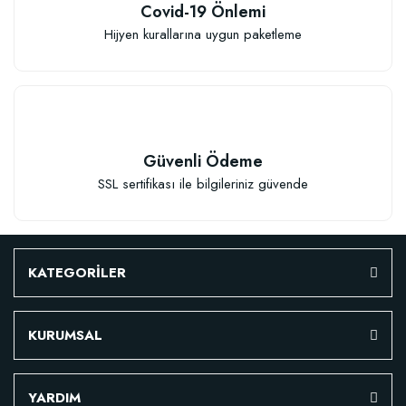
Covid-19 Önlemi
Hijyen kurallarına uygun paketleme
Güvenli Ödeme
SSL sertifikası ile bilgileriniz güvende
KATEGORİLER
KURUMSAL
Özel Karışım Fidan Tutma Yüzdesini Arttıran Organik Dikim Gübresi (10 fida
YARDIM