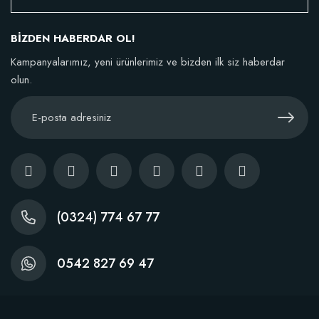
106,81 TL
BİZDEN HABERDAR OL!
Sepete Ekle
Kampanyalarımız, yeni ürünlerimiz ve bizden ilk siz haberdar
olun.
TÜKENDI
(0324) 774 67 77
0542 827 69 47
Fidan Dikim Destek Çubuğu 10 adet (90-150 cm)