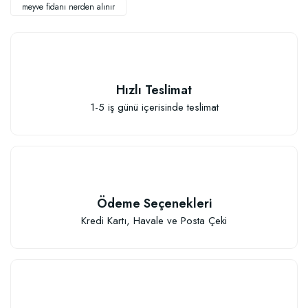
meyve fidanı nerden alınır
Hızlı Teslimat
Elastik Meyve Fidanı Bağlama İpi (10 Fidan İçin )
1-5 iş günü içerisinde teslimat
26,89 TL
Sepete Ekle
Ödeme Seçenekleri
Kredi Kartı, Havale ve Posta Çeki