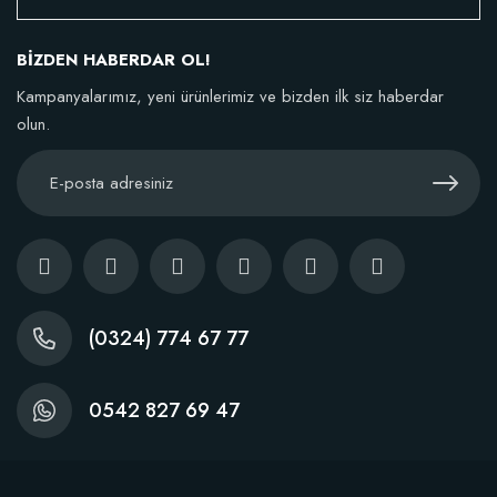
106,81 TL
BİZDEN HABERDAR OL!
Sepete Ekle
Kampanyalarımız, yeni ürünlerimiz ve bizden ilk siz haberdar
olun.
TÜKENDI
(0324) 774 67 77
0542 827 69 47
Fidan Dikim Destek Çubuğu 10 adet (90-150 cm)