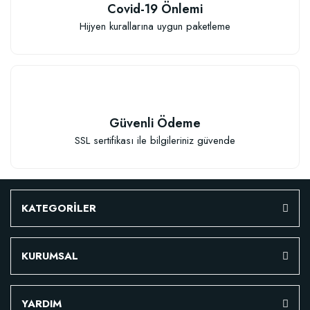
Covid-19 Önlemi
Hijyen kurallarına uygun paketleme
Güvenli Ödeme
SSL sertifikası ile bilgileriniz güvende
KATEGORİLER
KURUMSAL
Özel Karışım Fidan Tutma Yüzdesini Arttıran Organik Dikim Gübresi (10 fida
YARDIM