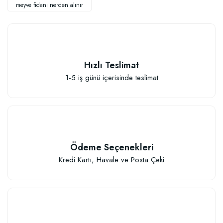
meyve fidanı nerden alınır
Hızlı Teslimat
Elastik Meyve Fidanı Bağlama İpi (10 Fidan İçin )
1-5 iş günü içerisinde teslimat
26,89 TL
Sepete Ekle
Ödeme Seçenekleri
Kredi Kartı, Havale ve Posta Çeki