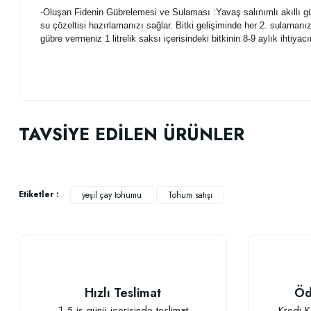
-Oluşan Fidenin Gübrelemesi ve Sulaması :Yavaş salınımlı akıllı gübre
su çözeltisi hazırlamanızı sağlar. Bitki gelişiminde her 2. sulaman
gübre vermeniz 1 litrelik saksı içerisindeki bitkinin 8-9 aylık ihtiya
Bu ürünün fiyat bilgisi, resim, ürün açıklamalarında ve diğer konularda
Görüş ve önerileriniz için teşekkür ederiz.
TAVSİYE EDİLEN ÜRÜNLER
Ürün resmi kalitesiz, bozuk veya görüntülenemiyor.
Ürün açıklamasında eksik bilgiler bulunuyor.
Ürün bilgilerinde hatalar bulunuyor.
Etiketler :
yeşil çay tohumu
Tohum satışı
Ürün fiyatı diğer sitelerden daha pahalı.
Bu ürüne benzer farklı alternatifler olmalı.
Hızlı Teslimat
Öd
1-5 iş günü içerisinde teslimat
Kredi K