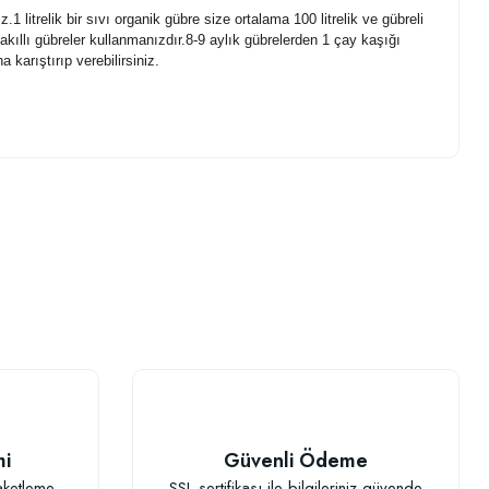
 litrelik bir sıvı organik gübre size ortalama 100 litrelik ve gübreli
kıllı gübreler kullanmanızdır.8-9 aylık gübrelerden 1 çay kaşığı
 karıştırıp verebilirsiniz.
.
mi
Güvenli Ödeme
aketleme
SSL sertifikası ile bilgileriniz güvende