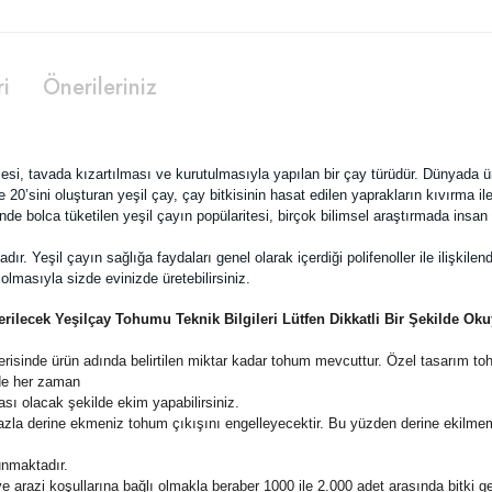
ri
Önerileriniz
lmesi, tavada kızartılması ve kurutulmasıyla yapılan bir çay türüdür.
Dünyada ür
e 20’sini oluşturan yeşil çay, çay bitkisinin hasat edilen yaprakların kıvırma i
nde bolca tüketilen yeşil çayın popülaritesi, birçok bilimsel araştırmada insan 
dır. Yeşil çayın sağlığa faydaları genel olarak içerdiği polifenoller ile ilişkil
olmasıyla sizde evinizde üretebilirsiniz.
rilecek Yeşilçay Tohumu Teknik Bilgileri Lütfen Dikkatli Bir Şekilde Ok
isinde ürün adında belirtilen miktar kadar tohum mevcuttur. Özel tasarım toh
de her zaman
ı olacak şekilde ekim yapabilirsiniz.
zla derine ekmeniz tohum çıkışını engelleyecektir. Bu yüzden derine ekilmem
unmaktadır.
 arazi koşullarına bağlı olmakla beraber 1000 ile 2.000 adet arasında bitki ge