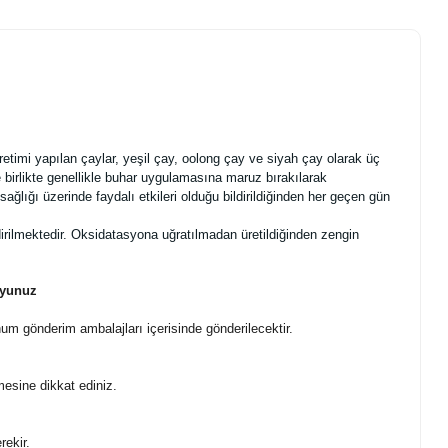
etimi yapılan çaylar, yeşil çay, oolong çay ve siyah çay olarak üç
le birlikte genellikle buhar uygulamasına maruz bırakılarak
sağlığı üzerinde faydalı etkileri olduğu bildirildiğinden her geçen gün
endirilmektedir. Oksidatasyona uğratılmadan üretildiğinden zengin
uyunuz
um gönderim ambalajları içerisinde gönderilecektir.
esine dikkat ediniz.
rekir.