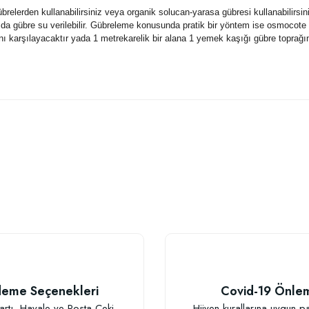
lerden kullanabilirsiniz veya organik solucan-yarasa gübresi kullanabilirsiniz.1
ızda gübre su verilebilir. Gübreleme konusunda pratik bir yöntem ise osmocote a
cını karşılayacaktır yada 1 metrekarelik bir alana 1 yemek kaşığı gübre toprağına
 yetersiz gördüğünüz noktaları öneri formunu kullanarak tarafımıza iletebilirsiniz
Bu ürüne ilk yorumu siz yapın!
Yorum Yaz
TÜKENDI
eme Seçenekleri
Covid-19 Önle
artı, Havale ve Posta Çeki
Hijyen kurallarına uygun p