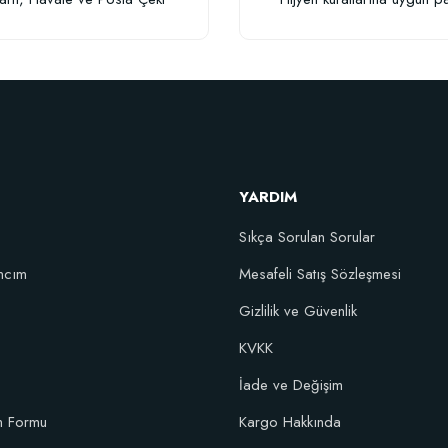
Gönder
Fidan Dikim Destek Çubuğu 10 adet (90-150 cm)
YARDIM
152,75 TL
Sıkça Sorulan Sorular
Stokta Yok
ncım
Mesafeli Satış Sözleşmesi
Gizlilik ve Güvenlik
10 fidan için)
KVKK
İade ve Değişim
im Formu
Kargo Hakkında