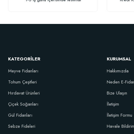
KATEGORİLER
KURUMSAL
Meyve Fidanları
Hakkımızda
Tohum Çeşitleri
Neden E-Fida
Hırdavat Ürünleri
Bize Ulaşın
Özel Karışım Fidan Tutma Yüzdesini Arttıran Organik Dikim Gübresi (
Çiçek Soğanları
İletişim
Gül Fidanları
İletişim Formu
106,81 TL
Sebze Fideleri
Havale Bildir