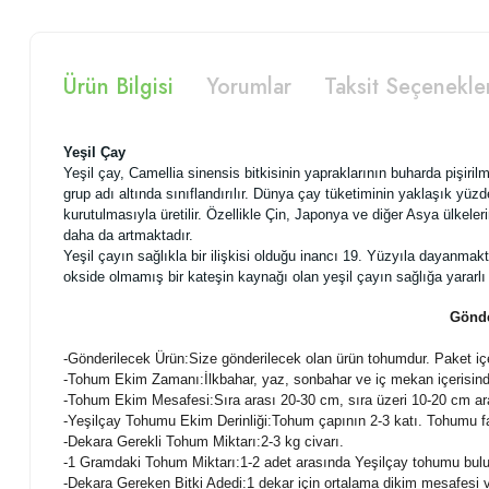
Ürün Bilgisi
Yorumlar
Taksit Seçenekle
Yeşil Çay
Yeşil çay, Camellia sinensis bitkisinin yapraklarının buharda pişiri
grup adı altında sınıflandırılır. Dünya çay tüketiminin yaklaşık yüzd
kurutulmasıyla üretilir. Özellikle Çin, Japonya ve diğer Asya ülkeleri
daha da artmaktadır.
Yeşil çayın sağlıkla bir ilişkisi olduğu inancı 19. Yüzyıla dayanmakta
okside olmamış bir kateşin kaynağı olan yeşil çayın sağlığa yararlı 
Gönde
-
Gönderilecek Ürün:Size gönderilecek olan ürün tohumdur. Paket içer
-Tohum Ekim Zamanı:İlkbahar, yaz, sonbahar ve iç mekan içerisin
-Tohum Ekim Mesafesi:Sıra arası 20-30 cm, sıra üzeri 10-20 cm aras
-Yeşilçay Tohumu Ekim Derinliği:Tohum çapının 2-3 katı. Tohumu fa
-Dekara Gerekli Tohum Miktarı:2-3 kg civarı.
-1 Gramdaki Tohum Miktarı:1-2 adet arasında Yeşilçay tohumu bul
-Dekara Gereken Bitki Adedi:1 dekar için ortalama dikim mesafesi ve