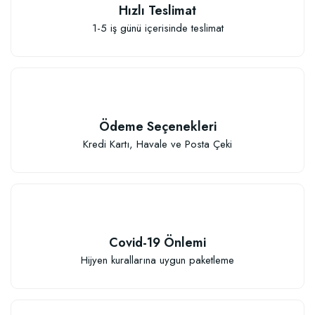
TÜKENDI
Hızlı Teslimat
1-5 iş günü içerisinde teslimat
Ödeme Seçenekleri
Kredi Kartı, Havale ve Posta Çeki
Organik Gübreli Özel Karışım Genel Kullanım Torf Kokopit Pomza Karışımı T
Covid-19 Önlemi
Hijyen kurallarına uygun paketleme
600,37 TL
Stokta Yok