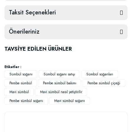
Taksit Seçenekleri
Önerileriniz
TAVSİYE EDİLEN ÜRÜNLER
Etiketler :
Sümbül soğanı
Sümbül soğanı satışı
Sümbül soğanları
Pembe sümbül
Pembe sümbül bakımı
Pembe sümbül çiçeği
Mavi sümbül
Mavi sümbül nasıl yetiştirilir
Pembe sümbül soğanı
Mavi sümbül soğanı