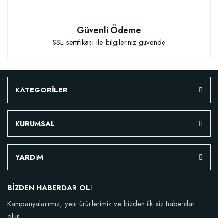
Güvenli Ödeme
SSL sertifikası ile bilgileriniz güvende
TÜKENDI
KATEGORİLER
KURUMSAL
Doğal Akıllı Organik Solucan Gübresi (5 kg)
YARDIM
BİZDEN HABERDAR OL!
46,95 TL
Kampanyalarımız, yeni ürünlerimiz ve bizden ilk siz haberdar
olun.