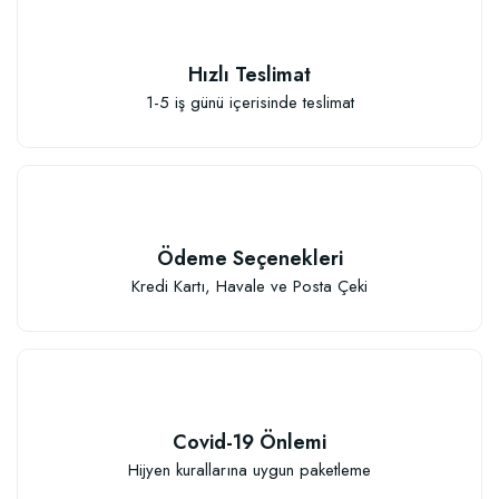
Hızlı Teslimat
1-5 iş günü içerisinde teslimat
Elastik Meyve Fidanı Bağlama İpi (10 Fidan İçin )
26,89 TL
Ödeme Seçenekleri
Sepete Ekle
Kredi Kartı, Havale ve Posta Çeki
Covid-19 Önlemi
Hijyen kurallarına uygun paketleme