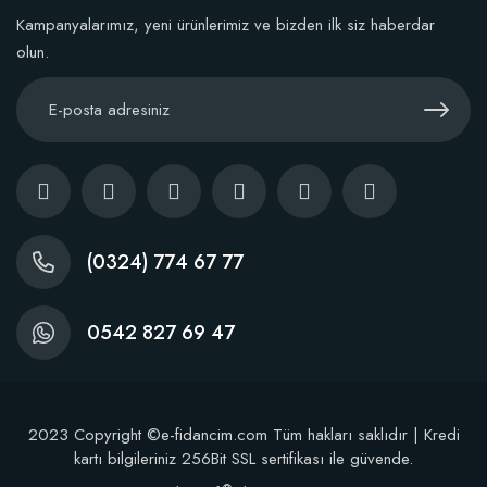
Kampanyalarımız, yeni ürünlerimiz ve bizden ilk siz haberdar
Sepete Ekle
olun.
(0324) 774 67 77
0542 827 69 47
2023 Copyright ©e-fidancim.com Tüm hakları saklıdır | Kredi
Dikim Sonrası Fidan Gelişim Gübresi (10 fidan İçin )
kartı bilgileriniz 256Bit SSL sertifikası ile güvende.