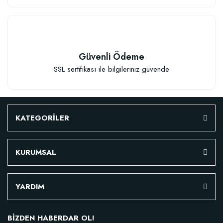
Güvenli Ödeme
SSL sertifikası ile bilgileriniz güvende
KATEGORİLER
KURUMSAL
Özel Karışım Fidan Tutma Yüzdesini Arttıran Organik Dikim Gübresi (10 fida
YARDIM
106,81 TL
BİZDEN HABERDAR OL!