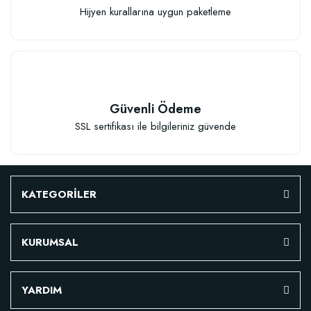
Hijyen kurallarına uygun paketleme
Güvenli Ödeme
SSL sertifikası ile bilgileriniz güvende
KATEGORİLER
KURUMSAL
Özel Karışım Fidan Tutma Yüzdesini Arttıran Organik Dikim Gübresi (10 fida
YARDIM
106,81 TL