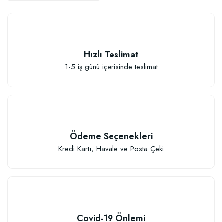
Hızlı Teslimat
Elastik Meyve Fidanı Bağlama İpi (10 Fidan İçin )
1-5 iş günü içerisinde teslimat
26,89 TL
Sepete Ekle
Ödeme Seçenekleri
Kredi Kartı, Havale ve Posta Çeki
Covid-19 Önlemi