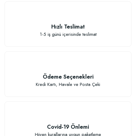
Hızlı Teslimat
1-5 iş günü içerisinde teslimat
Elastik Meyve Fidanı Bağlama İpi (10 Fidan İçin )
26,89 TL
Ödeme Seçenekleri
Sepete Ekle
Kredi Kartı, Havale ve Posta Çeki
Covid-19 Önlemi
Hijyen kurallarına uygun paketleme