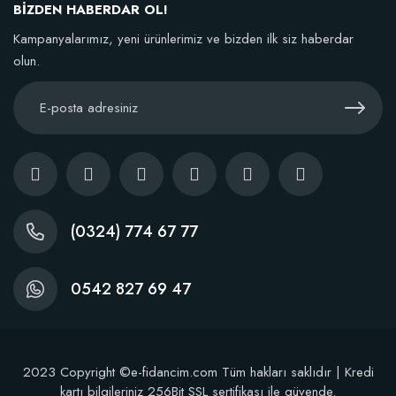
106,81 TL
BİZDEN HABERDAR OL!
Kampanyalarımız, yeni ürünlerimiz ve bizden ilk siz haberdar
Sepete Ekle
olun.
TÜKENDI
(0324) 774 67 77
0542 827 69 47
Fidan Dikim Destek Çubuğu 10 adet (90-150 cm)
2023 Copyright ©e-fidancim.com Tüm hakları saklıdır | Kredi
kartı bilgileriniz 256Bit SSL sertifikası ile güvende.