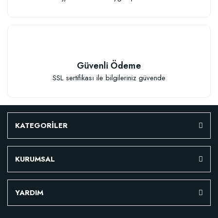
Güvenli Ödeme
SSL sertifikası ile bilgileriniz güvende
KATEGORİLER
KURUMSAL
Özel Karışım Fidan Tutma Yüzdesini Arttıran Organik Dikim Gübresi (10 fida
YARDIM