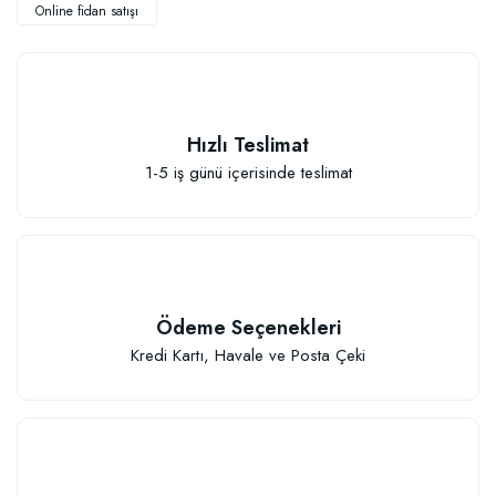
Online fidan satışı
Hızlı Teslimat
Elastik Meyve Fidanı Bağlama İpi (10 Fidan İçin )
1-5 iş günü içerisinde teslimat
26,89 TL
Sepete Ekle
Ödeme Seçenekleri
Kredi Kartı, Havale ve Posta Çeki