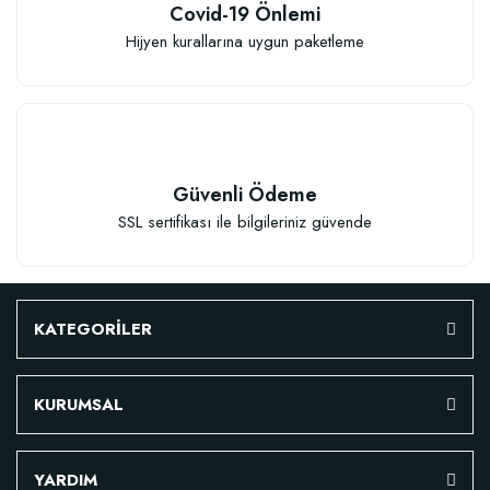
Covid-19 Önlemi
Hijyen kurallarına uygun paketleme
Güvenli Ödeme
SSL sertifikası ile bilgileriniz güvende
KATEGORİLER
KURUMSAL
Özel Karışım Fidan Tutma Yüzdesini Arttıran Organik Dikim Gübresi (10 fida
YARDIM