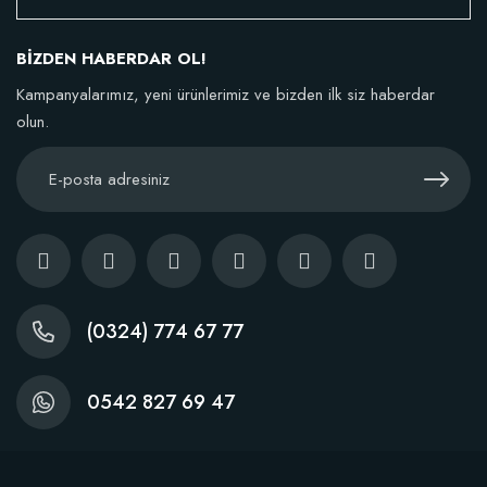
106,81 TL
BİZDEN HABERDAR OL!
Sepete Ekle
Kampanyalarımız, yeni ürünlerimiz ve bizden ilk siz haberdar
olun.
(0324) 774 67 77
0542 827 69 47
Dikim Sonrası Fidan Gelişim Gübresi (10 fidan İçin )