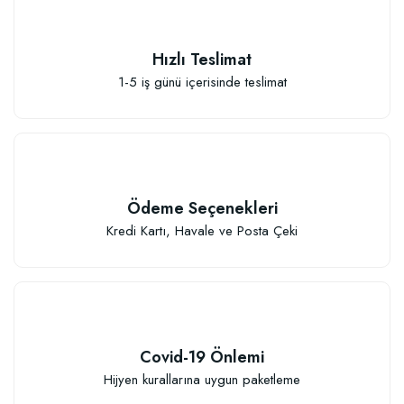
Hızlı Teslimat
Elastik Meyve Fidanı Bağlama İpi (10 Fidan İçin )
1-5 iş günü içerisinde teslimat
26,89 TL
Sepete Ekle
Ödeme Seçenekleri
Kredi Kartı, Havale ve Posta Çeki
Covid-19 Önlemi
Hijyen kurallarına uygun paketleme