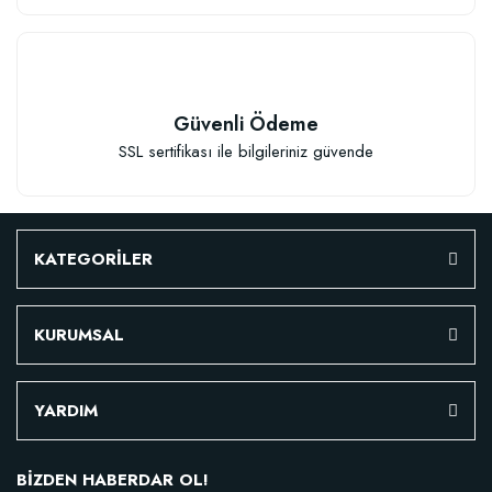
Güvenli Ödeme
SSL sertifikası ile bilgileriniz güvende
KATEGORİLER
KURUMSAL
Özel Karışım Fidan Tutma Yüzdesini Arttıran Organik Dikim Gübresi (10 fida
YARDIM
106,81 TL
BİZDEN HABERDAR OL!