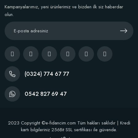
Sepete Ekle
Kampanyalarımız, yeni ürünlerimiz ve bizden ilk siz haberdar
olun.
(0324) 774 67 77
0542 827 69 47
Dikim Sonrası Fidan Gelişim Gübresi (10 fidan İçin )
2023 Copyright ©e-fidancim.com Tüm hakları saklıdır | Kredi
kartı bilgileriniz 256Bit SSL sertifikası ile güvende.