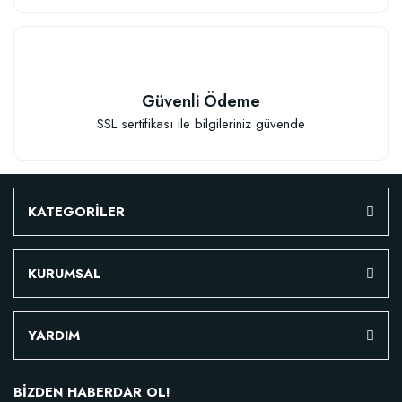
Güvenli Ödeme
SSL sertifikası ile bilgileriniz güvende
KATEGORİLER
KURUMSAL
Özel Karışım Fidan Tutma Yüzdesini Arttıran Organik Dikim Gübresi (10 fida
YARDIM
106,81 TL
BİZDEN HABERDAR OL!