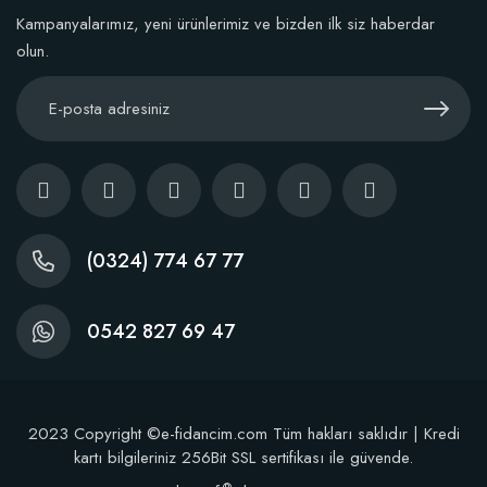
Sepete Ekle
Kampanyalarımız, yeni ürünlerimiz ve bizden ilk siz haberdar
olun.
TÜKENDI
(0324) 774 67 77
0542 827 69 47
Fidan Dikim Destek Çubuğu 10 adet (90-150 cm)
2023 Copyright ©e-fidancim.com Tüm hakları saklıdır | Kredi
kartı bilgileriniz 256Bit SSL sertifikası ile güvende.
152,75 TL