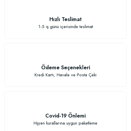
Hızlı Teslimat
Elastik Meyve Fidanı Bağlama İpi (10 Fidan İçin )
1-5 iş günü içerisinde teslimat
26,89 TL
Sepete Ekle
Ödeme Seçenekleri
Kredi Kartı, Havale ve Posta Çeki
Covid-19 Önlemi
Hijyen kurallarına uygun paketleme