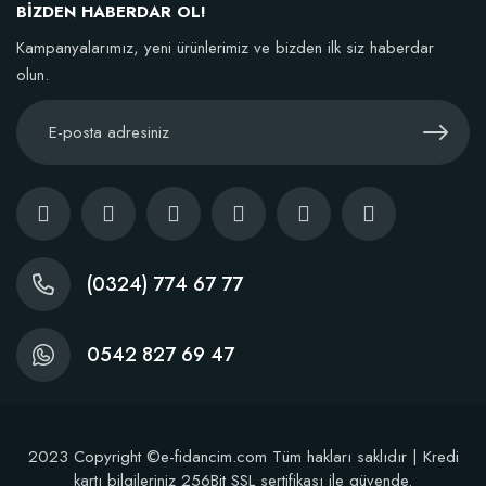
106,81 TL
BİZDEN HABERDAR OL!
Kampanyalarımız, yeni ürünlerimiz ve bizden ilk siz haberdar
Sepete Ekle
olun.
TÜKENDI
(0324) 774 67 77
0542 827 69 47
Fidan Dikim Destek Çubuğu 10 adet (90-150 cm)
2023 Copyright ©e-fidancim.com Tüm hakları saklıdır | Kredi
kartı bilgileriniz 256Bit SSL sertifikası ile güvende.