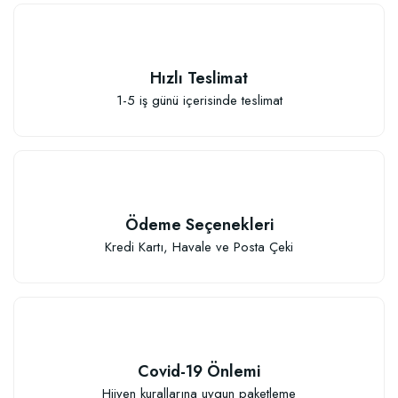
Hızlı Teslimat
1-5 iş günü içerisinde teslimat
Elastik Meyve Fidanı Bağlama İpi (10 Fidan İçin )
26,89 TL
Ödeme Seçenekleri
Sepete Ekle
Kredi Kartı, Havale ve Posta Çeki
Covid-19 Önlemi
Hijyen kurallarına uygun paketleme