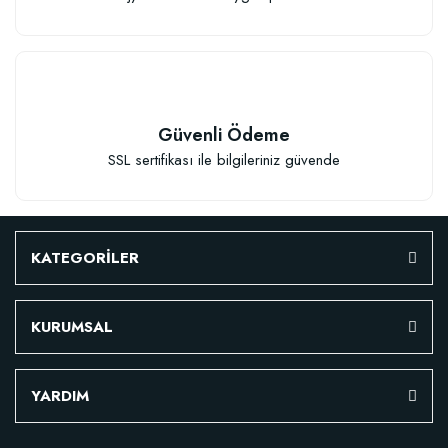
Güvenli Ödeme
SSL sertifikası ile bilgileriniz güvende
KATEGORİLER
KURUMSAL
Özel Karışım Fidan Tutma Yüzdesini Arttıran Organik Dikim Gübresi (10 fida
YARDIM