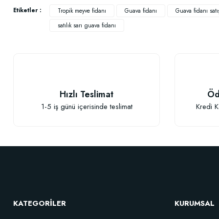
Ürün bilgilerinde hatalar bulunuyor.
Etiketler :
Tropik meyve fidanı
Guava fidanı
Guava fidanı satı
Ürün fiyatı diğer sitelerden daha pahalı.
satılık sarı guava fidanı
Bu ürüne benzer farklı alternatifler olmalı.
Hızlı Teslimat
Öd
1-5 iş günü içerisinde teslimat
Kredi K
KATEGORİLER
KURUMSAL