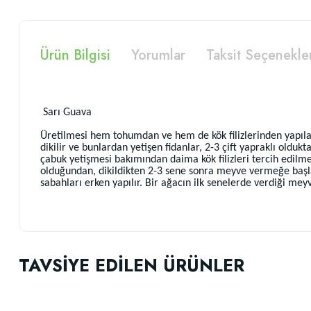
Ürün Bilgisi
Yorumlar
Taksit Seçenekle
Sarı Guava
Üretilmesi hem tohumdan ve hem de kök filizlerinden yapılab
dikilir ve bunlardan yetişen fidanlar, 2-3 çift yapraklı oldukt
çabuk yetişmesi bakımından daima kök filizleri tercih edilme
olduğundan, dikildikten 2-3 sene sonra meyve vermeğe başl
sabahları erken yapılır. Bir ağacın ilk senelerde verdiği mey
Bu ürünün fiyat bilgisi, resim, ürün açıklamalarında ve diğer konularda
Görüş ve önerileriniz için teşekkür ederiz.
TAVSİYE EDİLEN ÜRÜNLER
Ürün resmi kalitesiz, bozuk veya görüntülenemiyor.
Ürün açıklamasında eksik bilgiler bulunuyor.