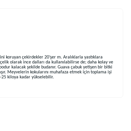
i koruyan çekirdekler 20’şer m. Aralıklarla yastıklara
 çelik olarak ince dalları da kullanılabilirse de; daha kolay ve
bodur kalacak şekilde budanır. Guava çabuk yetişen bir bitki
ır. Meyvelerin kokularını muhafaza etmek için toplama işi
25 kiloya kadar yükselebilir.
.