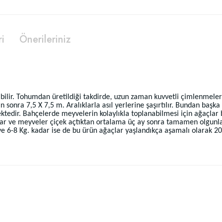
ri
Önerileriniz
ilir. Tohumdan üretildiği takdirde, uzun zaman kuvvetli çimlenmelerin
an sonra 7,5 X 7,5 m. Aralıklarla asıl yerlerine şaşırtılır. Bundan başka
ktedir. Bahçelerde meyvelerin kolaylıkla toplanabilmesi için ağaçlar 
ar ve meyveler çiçek açtıktan ortalama üç ay sonra tamamen olgunlaş
ve 6-8 Kg. kadar ise de bu ürün ağaçlar yaşlandıkça aşamalı olarak 20-
 yetersiz gördüğünüz noktaları öneri formunu kullanarak tarafımıza iletebilirsiniz
Bu ürüne ilk yorumu siz yapın!
Yorum Yaz