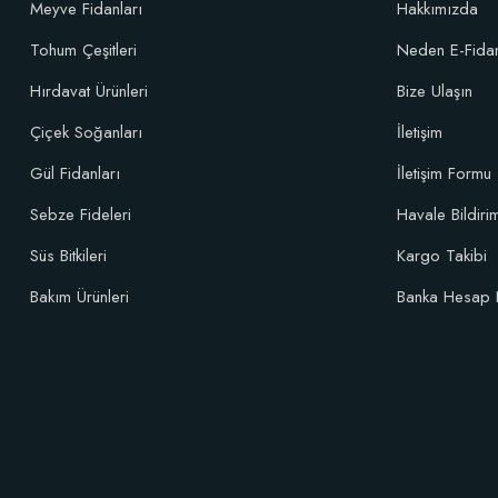
Meyve Fidanları
Hakkımızda
Tohum Çeşitleri
Neden E-Fida
Özel Karışım Fidan Tutma Yüzdesini Arttıran Organik Dikim Gübresi (
Hırdavat Ürünleri
Bize Ulaşın
Çiçek Soğanları
İletişim
106,81 TL
Gül Fidanları
İletişim Formu
Sebze Fideleri
Havale Bildir
Sepete Ekle
Süs Bitkileri
Kargo Takibi
Bakım Ürünleri
Banka Hesap 