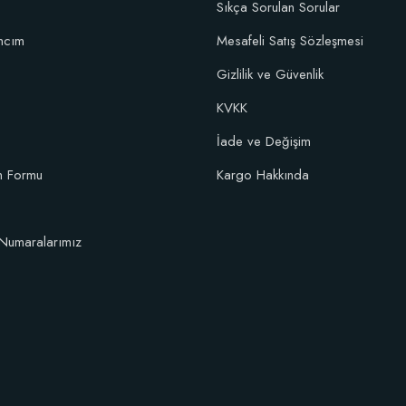
Stokta Yok
Sıkça Sorulan Sorular
ncım
Mesafeli Satış Sözleşmesi
10 fidan için)
Gizlilik ve Güvenlik
KVKK
İade ve Değişim
im Formu
Kargo Hakkında
Numaralarımız