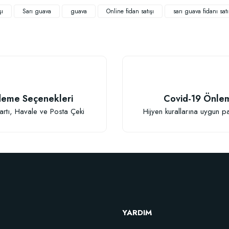
şı
Sarı guava
guava
Online fidan satışı
sarı guava fidanı satı
TÜKENDI
eme Seçenekleri
Covid-19 Önle
Gönder
artı, Havale ve Posta Çeki
Hijyen kurallarına uygun p
Fidan Dikim Destek Çubuğu 10 adet (90-150 cm)
152,75 TL
YARDIM