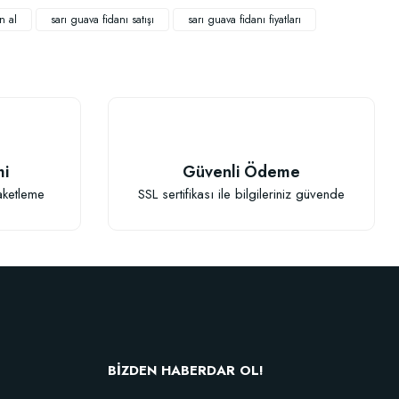
n al
sarı guava fidanı satışı
sarı guava fidanı fiyatları
mi
Güvenli Ödeme
aketleme
SSL sertifikası ile bilgileriniz güvende
BİZDEN HABERDAR OL!