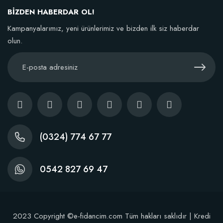
106,81 TL
BİZDEN HABERDAR OL!
Kampanyalarımız, yeni ürünlerimiz ve bizden ilk siz haberdar
Sepete Ekle
olun.
(0324) 774 67 77
0542 827 69 47
2023 Copyright ©e-fidancim.com Tüm hakları saklıdır | Kredi
Dikim Sonrası Fidan Gelişim Gübresi (10 fidan İçin )