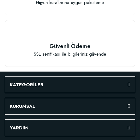
Hijyen kurallarına uygun paketleme
Güvenli Ödeme
SSL sertifikası ile bilgileriniz güvende
KATEGORİLER
KURUMSAL
Özel Karışım Fidan Tutma Yüzdesini Arttıran Organik Dikim Gübresi (10 fida
YARDIM