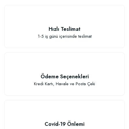
Hızlı Teslimat
1-5 iş günü içerisinde teslimat
Elastik Meyve Fidanı Bağlama İpi (10 Fidan İçin )
26,89 TL
Ödeme Seçenekleri
Sepete Ekle
Kredi Kartı, Havale ve Posta Çeki
Covid-19 Önlemi