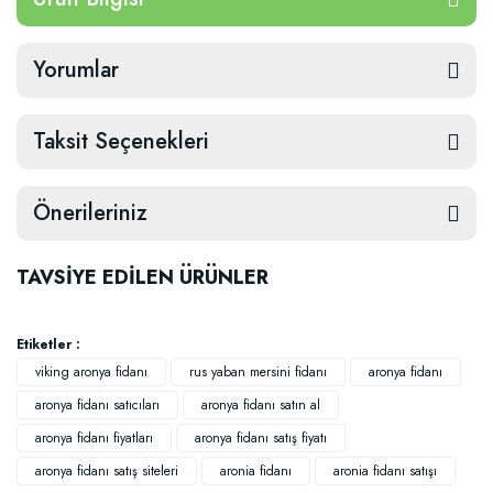
Yorumlar
Taksit Seçenekleri
Önerileriniz
TAVSİYE EDİLEN ÜRÜNLER
Etiketler :
viking aronya fidanı
rus yaban mersini fidanı
aronya fidanı
aronya fidanı satıcıları
aronya fidanı satın al
aronya fidanı fiyatları
aronya fidanı satış fiyatı
aronya fidanı satış siteleri
aronia fidanı
aronia fidanı satışı