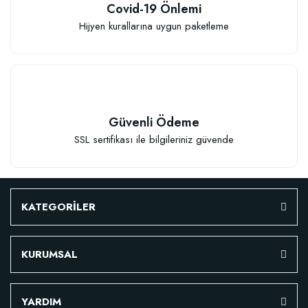
Covid-19 Önlemi
Hijyen kurallarına uygun paketleme
Güvenli Ödeme
SSL sertifikası ile bilgileriniz güvende
KATEGORİLER
KURUMSAL
Özel Karışım Fidan Tutma Yüzdesini Arttıran Organik Dikim Gübresi (10 fida
YARDIM