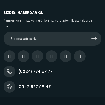
106,81 TL
BİZDEN HABERDAR OL!
Sepete Ekle
Kampanyalarımız, yeni ürünlerimiz ve bizden ilk siz haberdar
olun.
(0324) 774 67 77
0542 827 69 47
Dikim Sonrası Fidan Gelişim Gübresi (10 fidan İçin )