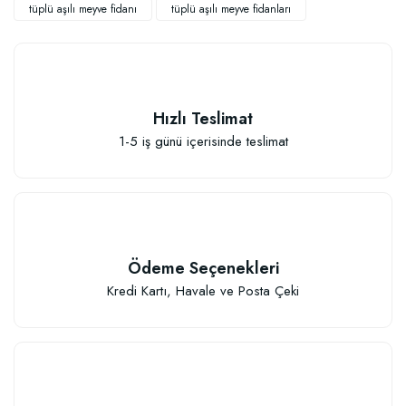
tüplü aşılı meyve fidanı
tüplü aşılı meyve fidanları
Hızlı Teslimat
Elastik Meyve Fidanı Bağlama İpi (10 Fidan İçin )
1-5 iş günü içerisinde teslimat
26,89 TL
Sepete Ekle
Ödeme Seçenekleri
Kredi Kartı, Havale ve Posta Çeki