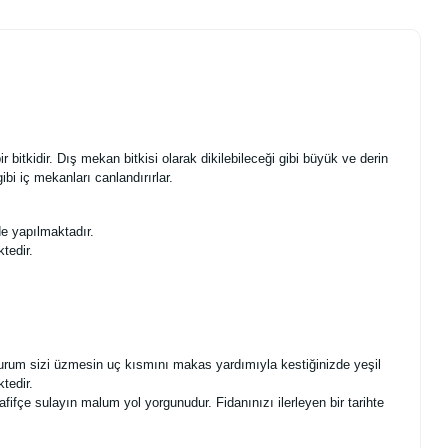
 bitkidir. Dış mekan bitkisi olarak dikilebileceği gibi büyük ve derin
bi iç mekanları canlandırırlar.
de yapılmaktadır.
tedir.
u durum sizi üzmesin uç kısmını makas yardımıyla kestiğinizde yeşil
tedir.
fifçe sulayın malum yol yorgunudur. Fidanınızı ilerleyen bir tarihte