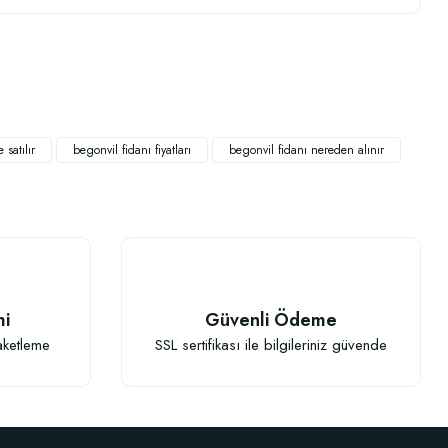
.
 satılır
begonvil fidanı fiyatları
begonvil fidanı nereden alınır
mi
Güvenli Ödeme
aketleme
SSL sertifikası ile bilgileriniz güvende