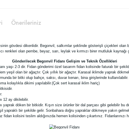
ri
Önerileriniz
in gövdesi dikenlidir. Begonvil, salkımlar şeklinde gösterişli çiçekleri olan bir
ı renkleri olan pembe, beyaz, sarı, leylak ve kırmızı birer mutluluk kaynağı gi
Gönderilecek Begonvil Fidanı Gelişim ve Teknik Özellikleri
ı yaşı 2-3 dir. Fidan gönderimi özel tasarım fidan kolisinde faturalı bir şekil
yeşil olan bir ağaçtır. Çok yıllık bir ağaçtır. Karasal iklimde yaprak dökmek
unda bir bitki olup bahçe, saksı, duvar kenarı, bina girişlerinde kullanılabilir.
a kolaylıkla dikimi yapılabilir.(Çok sert karasal iklim hariç)
kisidir.
r.
12 ay dikilebilir.
yaprak döken bir bitkidir. Kışın size ürünler bir dal parçası gibi gelebilir b
il yapraklı bir şekilde gelir. Sonbahara doğru yapraklar dökmeye yakın gelmek
idan kolisini teslim aldığınızda hemen kolisinden çıkartınız. Fidanlarınızı ha