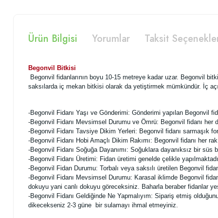
Ürün Bilgisi
Yorumlar
Taksit Seçenekle
Begonvil Bitkisi
Begonvil fidanlarının boyu 10-15 metreye kadar uzar. Begonvil bitkisin
saksılarda iç mekan bitkisi olarak da yetiştirmek mümkündür. İç açıc
-Begonvil Fidanı Yaşı ve Gönderimi: Gönderimi yapılan Begonvil fidan
-Begonvil Fidanı Mevsimsel Durumu ve Ömrü: Begonvil fidanı her dem 
-Begonvil Fidanı Tavsiye Dikim Yerleri: Begonvil fidanı sarmaşık form
-Begonvil Fidanı Hobi Amaçlı Dikim Rakımı: Begonvil fidanı her rakım
-Begonvil Fidanı Soğuğa Dayanımı: Soğuklara dayanıksız bir süs bit
-Begonvil Fidanı Üretimi: Fidan üretimi genelde çelikle yapılmaktadı
-Begonvil Fidan Durumu: Torbalı veya saksılı üretilen Begonvil fidanı 
-Begonvil Fidanı Mevsimsel Durumu: Karasal iklimde Begonvil fidanı 
dokuyu yani canlı dokuyu göreceksiniz. Baharla beraber fidanlar yeş
-Begonvil Fidanı Geldiğinde Ne Yapmalıyım: Sipariş etmiş olduğunuz f
dikecekseniz 2-3 güne bir sulamayı ihmal etmeyiniz.