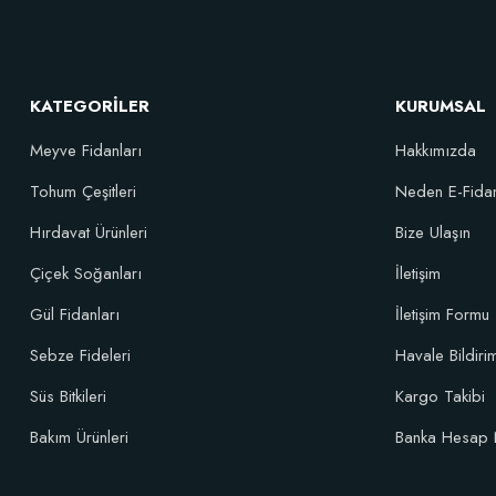
KATEGORİLER
KURUMSAL
Meyve Fidanları
Hakkımızda
Tohum Çeşitleri
Neden E-Fida
Özel Karışım Fidan Tutma Yüzdesini Arttıran Organik Dikim Gübresi (
Hırdavat Ürünleri
Bize Ulaşın
Çiçek Soğanları
İletişim
106,81 TL
Gül Fidanları
İletişim Formu
Sebze Fideleri
Havale Bildir
Sepete Ekle
Süs Bitkileri
Kargo Takibi
Bakım Ürünleri
Banka Hesap 