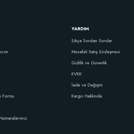
152,75 TL
YARDIM
Stokta Yok
Sıkça Sorulan Sorular
ncım
Mesafeli Satış Sözleşmesi
10 fidan için)
Gizlilik ve Güvenlik
KVKK
İade ve Değişim
im Formu
Kargo Hakkında
Numaralarımız