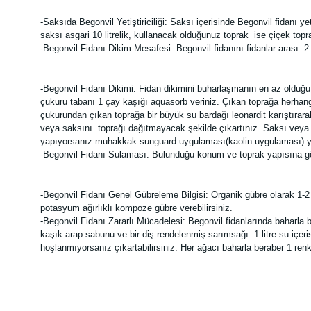
-Saksıda Begonvil Yetiştiriciliği: Saksı içerisinde Begonvil fidanı 
saksı asgari 10 litrelik, kullanacak olduğunuz toprak ise çiçek toprağ
-Begonvil Fidanı Dikim Mesafesi: Begonvil fidanını fidanlar arası 2 m
-Begonvil Fidanı Dikimi: Fidan dikimini buharlaşmanın en az olduğu
çukuru tabanı 1 çay kaşığı aquasorb veriniz. Çıkan toprağa herhangi
çukurundan çıkan toprağa bir büyük su bardağı leonardit karıştırara
veya saksını toprağı dağıtmayacak şekilde çıkartınız. Saksı veya fi
yapıyorsanız muhakkak sunguard uygulaması(kaolin uygulaması) ya
-Begonvil Fidanı Sulaması: Bulunduğu konum ve toprak yapısına gö
-Begonvil Fidanı Genel Gübreleme Bilgisi: Organik gübre olarak 1-2 
potasyum ağırlıklı kompoze gübre verebilirsiniz.
-Begonvil Fidanı Zararlı Mücadelesi: Begonvil fidanlarında baharla be
kaşık arap sabunu ve bir diş rendelenmiş sarımsağı 1 litre su içeri
hoşlanmıyorsanız çıkartabilirsiniz. Her ağacı baharla beraber 1 re