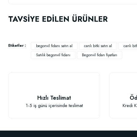
Bu ürünün fiyat bilgisi, resim, ürün açıklamalarında ve diğer konularda
Görüş ve önerileriniz için teşekkür ederiz.
TAVSİYE EDİLEN ÜRÜNLER
Ürün resmi kalitesiz, bozuk veya görüntülenemiyor.
Ürün açıklamasında eksik bilgiler bulunuyor.
Ürün bilgilerinde hatalar bulunuyor.
Etiketler :
begonvil fidanı satın al
canlı bitki satın al
canlı bitk
Ürün fiyatı diğer sitelerden daha pahalı.
Satılık begonvil fidanı
Begonvil fidan fiyatları
Bu ürüne benzer farklı alternatifler olmalı.
Hızlı Teslimat
Öd
1-5 iş günü içerisinde teslimat
Kredi K