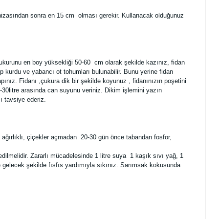
ksı hizasından sonra en 15 cm olması gerekir. Kullanacak olduğunuz
çukurunu en boy yüksekliği 50-60 cm olarak şekilde kazınız, fidan
 kurdu ve yabancı ot tohumları bulunabilir. Bunu yerine fidan
nız. Fidanı ,çukura dik bir şekilde koyunuz , fidanınızın poşetini
30litre arasında can suyunu veriniz. Dikim işlemini yazın
 tavsiye ederiz.
t ağırlıklı, çiçekler açmadan 20-30 gün önce tabandan fosfor,
edilmelidir. Zararlı mücadelesinde 1 litre suya 1 kaşık sıvı yağ, 1
ne gelecek şekilde fısfıs yardımıyla sıkınız. Sarımsak kokusunda