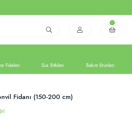
nvil Fidanı (150-200 cm)
ğı)