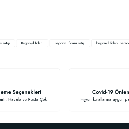
 yetersiz gördüğünüz noktaları öneri formunu kullanarak tarafımıza iletebilirsiniz
Bu ürüne ilk yorumu siz yapın!
Yorum Yaz
i satışı
Begonvil fidanı
Begonvil fidanı satışı
begonvil fidanı nerede
TÜKENDI
eme Seçenekleri
Covid-19 Önle
Gönder
artı, Havale ve Posta Çeki
Hijyen kurallarına uygun p
Fidan Dikim Destek Çubuğu 10 adet (90-150 cm)