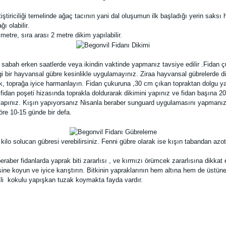
yetiştiriciliği temelinde ağaç tacının yani dal oluşumun ilk başladığı yerin sa
ı olabilir.
etre, sıra arası 2 metre dikim yapılabilir.
 sabah erken saatlerde veya ikindin vaktinde yapmanız tavsiye edilir .Fidan 
 bir hayvansal gübre kesinlikle uygulamayınız. Ziraa hayvansal gübrelerde dip
k, toprağa iyice harmanlayın. Fidan çukuruna ,30 cm çıkan topraktan dolgu yapı
dan poşeti hizasında toprakla doldurarak dikimini yapınız ve fidan başına 20-
pınız. Kışın yapıyorsanız Nisanla beraber sunguard uygulamasını yapmanızı
re 10-15 günde bir defa.
kilo solucan gübresi verebilirsiniz. Fenni gübre olarak ise kışın tabandan azo
raber fidanlarda yaprak biti zararlısı , ve kırmızı örümcek zararlısına dikkat 
sine koyun ve iyice karıştırın. Bitkinin yapraklarının hem altına hem de üstü
nkli kokulu yapışkan tuzak koymakta fayda vardır.