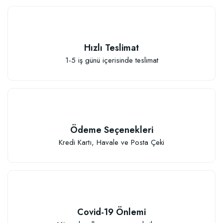
Hızlı Teslimat
1-5 iş günü içerisinde teslimat
Ödeme Seçenekleri
Özel Karışım Fidan Tutma Yüzdesini Arttıran Organik Dikim Gübresi (10 fida
Kredi Kartı, Havale ve Posta Çeki
106,81 TL
Sepete Ekle
Covid-19 Önlemi