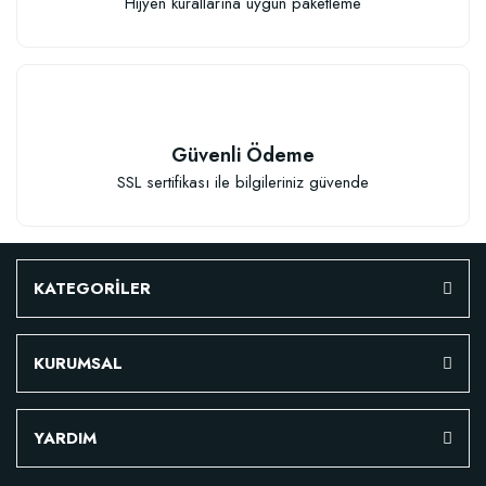
Hijyen kurallarına uygun paketleme
Güvenli Ödeme
TÜKENDI
SSL sertifikası ile bilgileriniz güvende
KATEGORİLER
Fidan Dikim Destek Çubuğu 10 adet (90-150 cm)
KURUMSAL
152,75 TL
YARDIM