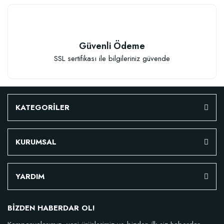
Güvenli Ödeme
SSL sertifikası ile bilgileriniz güvende
KATEGORİLER
KURUMSAL
Özel Karışım Fidan Tutma Yüzdesini Arttıran Organik Dikim Gübresi (10 fida
YARDIM
106,81 TL
BİZDEN HABERDAR OL!
Sepete Ekle