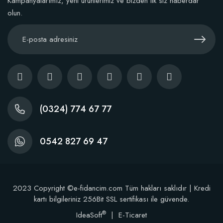
Kampanyalarımız, yeni ürünlerimiz ve bizden ilk siz haberdar
olun.
(0324) 774 67 77
0542 827 69 47
Dikim Sonrası Fidan Gelişim Gübresi (10 fidan İçin )
2023 Copyright ©e-fidancim.com Tüm hakları saklıdır | Kredi
kartı bilgileriniz 256Bit SSL sertifikası ile güvende.
®
IdeaSoft
|
E-Ticaret
107,89 TL