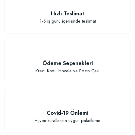
Hızlı Teslimat
Elastik Meyve Fidanı Bağlama İpi (10 Fidan İçin )
1-5 iş günü içerisinde teslimat
26,89 TL
Sepete Ekle
Ödeme Seçenekleri
Kredi Kartı, Havale ve Posta Çeki
Covid-19 Önlemi
Hijyen kurallarına uygun paketleme