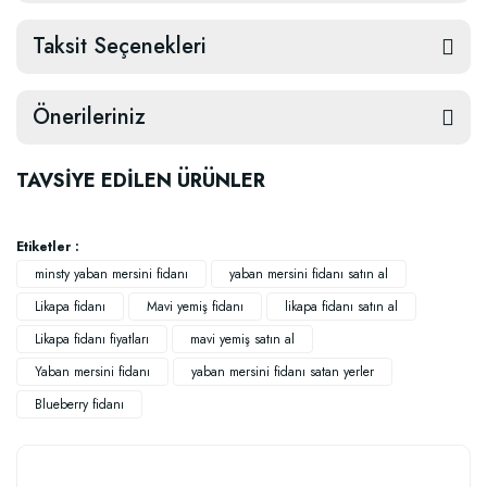
Taksit Seçenekleri
Önerileriniz
TAVSİYE EDİLEN ÜRÜNLER
Etiketler :
minsty yaban mersini fidanı
yaban mersini fidanı satın al
Likapa fidanı
Mavi yemiş fidanı
likapa fidanı satın al
Likapa fidanı fiyatları
mavi yemiş satın al
Yaban mersini fidanı
yaban mersini fidanı satan yerler
Blueberry fidanı