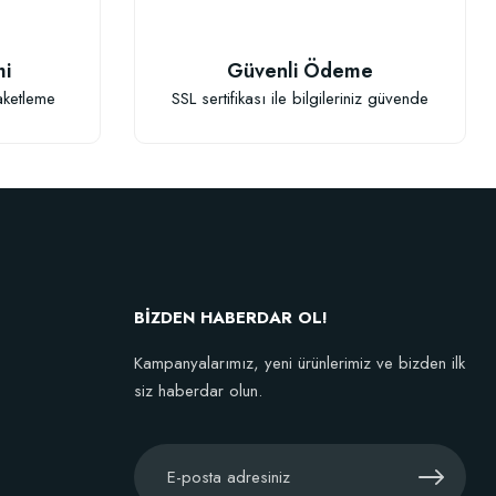
TÜKENDI
mi
Güvenli Ödeme
aketleme
SSL sertifikası ile bilgileriniz güvende
Fidan Dikim Destek Çubuğu 10 adet (90-150 cm)
152,75 TL
BİZDEN HABERDAR OL!
Stokta Yok
Kampanyalarımız, yeni ürünlerimiz ve bizden ilk
siz haberdar olun.