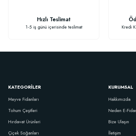
Hızlı Teslimat
Öd
1-5 iş günü içerisinde teslimat
Kredi K
Elastik Meyve Fidanı Bağlama İpi (10 Fidan İçin )
26,89 TL
KATEGORİLER
KURUMSAL
Sepete Ekle
Meyve Fidanları
Hakkımızda
Tohum Çeşitleri
Neden E-Fida
Özel Karı
Hırdavat Ürünleri
Bize Ulaşın
Çiçek Soğanları
İletişim