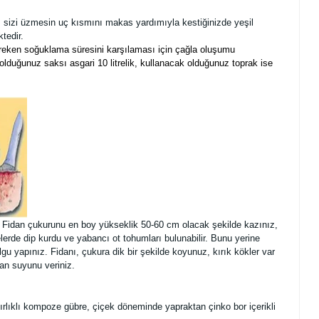
urum sizi üzmesin uç kısmını makas yardımıyla kestiğinizde yeşil
tedir.
 gereken soğuklama süresini karşılaması için çağla oluşumu
olduğunuz saksı asgari 10 litrelik, kullanacak olduğunuz toprak ise
. Fidan çukurunu en boy yükseklik 50-60 cm olacak şekilde kazınız,
erde dip kurdu ve yabancı ot tohumları bulunabilir. Bunu yerine
u yapınız. Fidanı, çukura dik bir şekilde koyunuz, kırık kökler var
can suyunu veriniz.
rlıklı kompoze gübre, çiçek döneminde yapraktan çinko bor içerikli