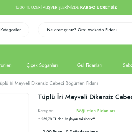
1500 TL ÜZERİ ALIŞVERİŞLERİNİZDE
KARGO ÜCRETSİZ
Kategoriler
üplü İri Meyveli Dikensiz Cebeci Böğürtlen Fidanı
Tüplü İri Meyveli Dikensiz Cebe
Kategori
Böğürtlen Fidanları
* 255,78 TL den başlayan taksitlerle!!
0.00 Puan - 0 Değerlendirme