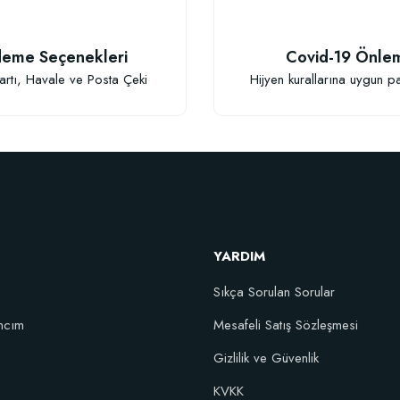
eme Seçenekleri
Covid-19 Önle
Gönder
artı, Havale ve Posta Çeki
Hijyen kurallarına uygun p
YARDIM
Sıkça Sorulan Sorular
ncım
Mesafeli Satış Sözleşmesi
şım Fidan Tutma Yüzdesini Arttıran Organik Dikim Gübresi (10 fidan için)
Gizlilik ve Güvenlik
KVKK