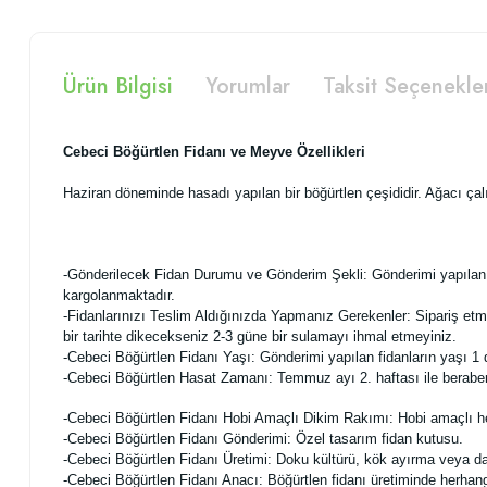
Ürün Bilgisi
Yorumlar
Taksit Seçenekle
Cebeci Böğürtlen Fidanı ve Meyve Özellikleri
Haziran döneminde hasadı yapılan bir böğürtlen çeşididir. Ağacı çalı 
-Gönderilecek Fidan Durumu ve Gönderim Şekli:
Gönderimi yapılan 
kargolanmaktadır.
-Fidanlarınızı Teslim Aldığınızda Yapmanız Gerekenler:
Sipariş etm
bir tarihte dikecekseniz 2-3 güne bir sulamayı ihmal etmeyiniz.
-Cebeci Böğürtlen Fidanı Yaşı: Gönderimi yapılan fidanların yaşı 1 d
-Cebeci Böğürtlen Hasat Zamanı: Temmuz ayı 2. haftası ile beraber ha
-Cebeci Böğürtlen Fidanı Hobi Amaçlı Dikim Rakımı: Hobi amaçlı her 
-Cebeci Böğürtlen Fidanı Gönderimi: Özel tasarım fidan kutusu.
-Cebeci Böğürtlen Fidanı Üretimi:
Doku kültürü, kök ayırma veya da
-Cebeci Böğürtlen Fidanı Anacı: Böğürtlen fidanı üretiminde herhang