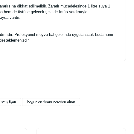
arlısına dikkat edilmelidir. Zararlı mücadelesinde 1 litre suya 1
tına hem de üstüne gelecek şekilde fısfıs yardımıyla
ayda vardır.
.
lk adımıdır. Profesyonel meyve bahçelerinde uygulanacak budamanın
 desteklemenizdir.
.
satış fiyatı
böğürtlen fidanı nereden alınır