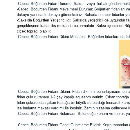
-Cebeci Böğürtlen Fidan Durumu:
Saksılı veya Torbalı gönderilmekted
-Cebeci Böğürtlen Fidanı Mevsimsel Durumu:
Böğürtlen fidanları y
dokuyu yani canlı dokuyu göreceksiniz. Baharla beraber fidanlar yeş
-Saksıda Böğürtlen Yetiştiriciliği: Saksıda yetiştiriciliğe uygundu
gerçekleşene kadar dış mekanda bulunmalıdır. Saksı içerisinde Böğür
çiçek toprağı olabilir.
-Cebeci Böğürtlen Fidanı Dikim Mesafesi: Böğürtlen fidanlarında fida
-Cebeci Böğürtlen Fidanı Dikimi:
Fidan dikimini buharlaşmanın en a
fidan çukuru tabanı 1-2 çay kaşığı aquasorb veriniz. Çıkan toprağa 
fidan çukurundan çıkan toprağa bir büyük su bardağı leonardit karış
ise budama makası yardımı ile kesiniz. Zemin hizasına gelinceye ka
-Cebeci Böğürtlen Fidanı Sulaması: Bulunduğu konum ve toprak yap
-Cebeci Böğürtlen Fidanı Genel Gübreleme Bilgisi: Kışın tabandan a