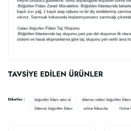
meyve tutturucu gübreleme, nohut büyüklüğüne eriştikten sonra meyve
-Böğürtlen Fidanı Zararlı Mücadelesi: Böğürtlen fidanlarında baharla
kaşık sıvı yağ, 1 kaşık arap sabunu ve bir diş rendelenmiş sarımsağı
sıkınız.
Sarımsak
kokusunda hoşlanmıyorsanız sarımsağı çıkartabili
-
Cebeci Böğürtlen
Fidanı Taç Oluşumu
-Böğürtlen fidanlarında taç oluşumu yani yan dal oluşumun ilk ola
sistemi ve hasat ekipmanlarına göre taç oluşumu yeri verilir ama hob
Bu ürünün fiyat bilgisi, resim, ürün açıklamalarında ve diğer konularda
Görüş ve önerileriniz için teşekkür ederiz.
TAVSİYE EDİLEN ÜRÜNLER
Ürün resmi kalitesiz, bozuk veya görüntülenemiyor.
Ürün açıklamasında eksik bilgiler bulunuyor.
Ürün bilgilerinde hatalar bulunuyor.
Etiketler :
böğürtlen fidanı satın al
dikensiz cebeci böğürtlen fidanı
Ürün fiyatı diğer sitelerden daha pahalı.
Dikensiz böğürtlen fidanı
online fidancılar
Online f
Bu ürüne benzer farklı alternatifler olmalı.