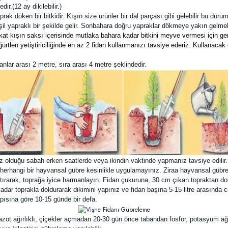
ir.(12 ay dikilebilir.)
aprak döken bir bitkidir. Kışın size ürünler bir dal parçası gibi gelebilir bu d
il yapraklı bir şekilde gelir. Sonbahara doğru yapraklar dökmeye yakın gelmek
r fakat kışın saksı içerisinde mutlaka bahara kadar bitkini meyve vermesi için
tlen yetiştiriciliğinde en az 2 fidan kullanmanızı tavsiye ederiz. Kullanacak 
nlar arası 2 metre, sıra arası 4 metre şeklindedir.
z olduğu sabah erken saatlerde veya ikindin vaktinde yapmanız tavsiye edilir
herhangi bir hayvansal gübre kesinlikle uygulamayınız. Ziraa hayvansal gübrel
tırarak, toprağa iyice harmanlayın. Fidan çukuruna, 30 cm çıkan topraktan dolg
dar toprakla doldurarak dikimini yapınız ve fidan başına 5-15 litre arasında 
ısına göre 10-15 günde bir defa.
zot ağırlıklı, çiçekler açmadan 20-30 gün önce tabandan fosfor, potasyum ağı