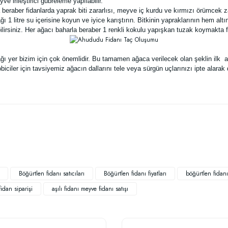
 irileştirici gübreleme yapılabilir.
 beraber fidanlarda yaprak biti zararlısı, meyve iç kurdu ve kırmızı örümcek zar
 1 litre su içerisine koyun ve iyice karıştırın. Bitkinin yapraklarının hem al
rsiniz. Her ağacı baharla beraber 1 renkli kokulu yapışkan tuzak koymakta f
cağı yer bizim için çok önemlidir. Bu tamamen ağaca verilecek olan şeklin i
iciler için tavsiyemiz ağacın dallarını tele veya sürgün uçlarınızı ipte alarak
 yetersiz gördüğünüz noktaları öneri formunu kullanarak tarafımıza iletebilirsiniz
Bu ürüne ilk yorumu siz yapın!
Yorum Yaz
Böğürtlen fidanı satıcıları
Böğürtlen fidanı fiyatları
böğürtlen fidanı 
idan siparişi
aşılı fidanı meyve fidanı satışı