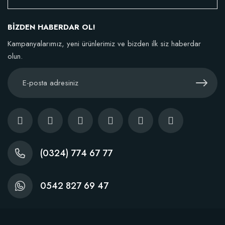
106,81 TL
BİZDEN HABERDAR OL!
Sepete Ekle
Kampanyalarımız, yeni ürünlerimiz ve bizden ilk siz haberdar
olun.
(0324) 774 67 77
0542 827 69 47
Dikim Sonrası Fidan Gelişim Gübresi (10 fidan İçin )