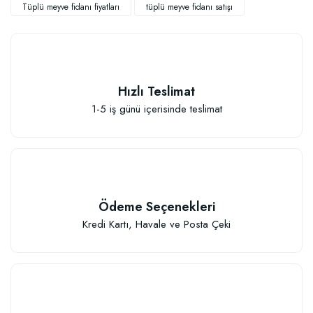
Tüplü meyve fidanı fiyatları
tüplü meyve fidanı satışı
Hızlı Teslimat
Elastik Meyve Fidanı Bağlama İpi (10 Fidan İçin )
1-5 iş günü içerisinde teslimat
26,89 TL
Sepete Ekle
Ödeme Seçenekleri
Kredi Kartı, Havale ve Posta Çeki