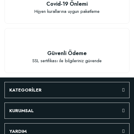
Covid-19 Önlemi
Hijyen kurallarına uygun paketleme
Güvenli Ödeme
SSL sertifikası ile bilgileriniz güvende
KATEGORİLER
KURUMSAL
Özel Karışım Fidan Tutma Yüzdesini Arttıran Organik Dikim Gübresi (10 fida
YARDIM