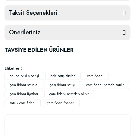
Taksit Seçenekleri
Önerileriniz
TAVSİYE EDİLEN ÜRÜNLER
Etiketler :
online bitki siparişi
bitki satış siteleri
çam fidanı
çam fidanı satın al
çam fidanı satışı
çam fidanı nerede satılır
çam fidanı fiyatları
çam fidanı nereden alınır
satılık çam fidanı
çam fidan fiyatları