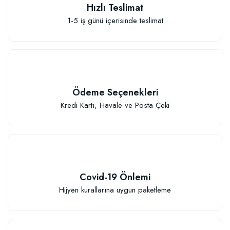
Hızlı Teslimat
1-5 iş günü içerisinde teslimat
Ödeme Seçenekleri
Kredi Kartı, Havale ve Posta Çeki
Özel Karışım Fidan Tutma Yüzdesini Arttıran Organik Dikim Gübresi (10 fida
106,81 TL
Covid-19 Önlemi
Hijyen kurallarına uygun paketleme
Sepete Ekle