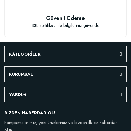
Güvenli Ödeme
SSL sertifikası ile bilgileriniz güvende
TÜKENDI
KATEGORİLER
KURUMSAL
Fidan Dikim Destek Çubuğu 10 adet (90-150 cm)
YARDIM
152,75 TL
BİZDEN HABERDAR OL!
Kampanyalarımız, yeni ürünlerimiz ve bizden ilk siz haberdar
Stokta Yok
olun.