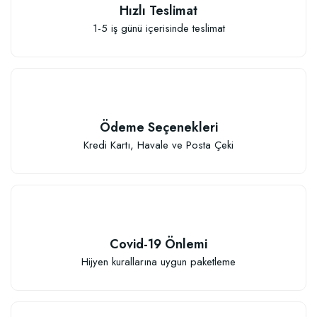
Hızlı Teslimat
1-5 iş günü içerisinde teslimat
Elastik Meyve Fidanı Bağlama İpi (10 Fidan İçin )
26,89 TL
Ödeme Seçenekleri
Sepete Ekle
Kredi Kartı, Havale ve Posta Çeki
Covid-19 Önlemi
Hijyen kurallarına uygun paketleme