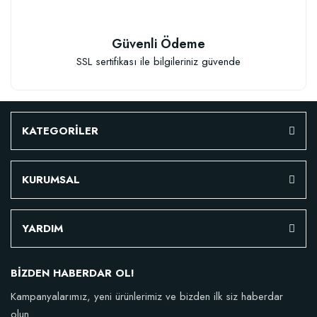
Güvenli Ödeme
SSL sertifikası ile bilgileriniz güvende
KATEGORİLER
KURUMSAL
Özel Karışım Fidan Tutma Yüzdesini Arttıran Organik Dikim Gübresi (10 fida
YARDIM
106,81 TL
BİZDEN HABERDAR OL!
Kampanyalarımız, yeni ürünlerimiz ve bizden ilk siz haberdar
Sepete Ekle
olun.