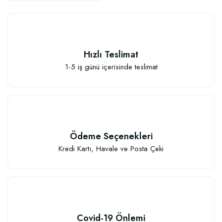
Hızlı Teslimat
Elastik Meyve Fidanı Bağlama İpi (10 Fidan İçin )
1-5 iş günü içerisinde teslimat
26,89 TL
Sepete Ekle
Ödeme Seçenekleri
Kredi Kartı, Havale ve Posta Çeki
Covid-19 Önlemi