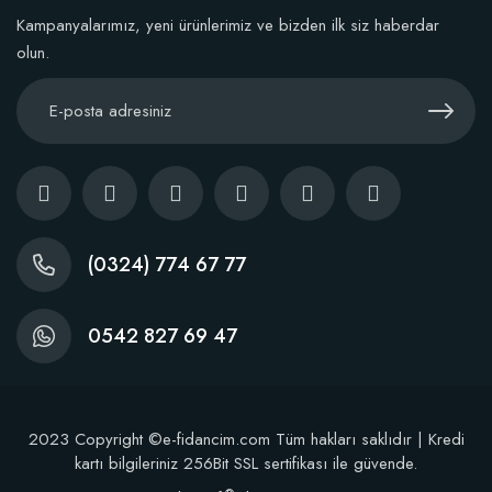
Kampanyalarımız, yeni ürünlerimiz ve bizden ilk siz haberdar
Sepete Ekle
olun.
(0324) 774 67 77
0542 827 69 47
2023 Copyright ©e-fidancim.com Tüm hakları saklıdır | Kredi
Dikim Sonrası Fidan Gelişim Gübresi (10 fidan İçin )
kartı bilgileriniz 256Bit SSL sertifikası ile güvende.