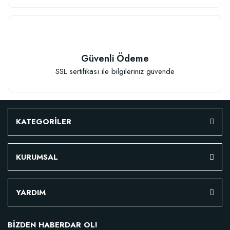
Güvenli Ödeme
SSL sertifikası ile bilgileriniz güvende
KATEGORİLER
KURUMSAL
Özel Karışım Fidan Tutma Yüzdesini Arttıran Organik Dikim Gübresi (10 fida
YARDIM
106,81 TL
BİZDEN HABERDAR OL!