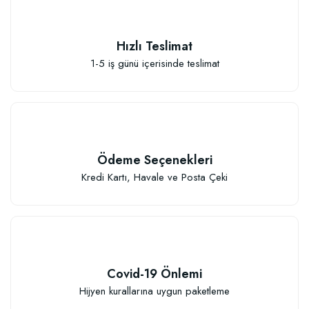
Hızlı Teslimat
1-5 iş günü içerisinde teslimat
Elastik Meyve Fidanı Bağlama İpi (10 Fidan İçin )
26,89 TL
Ödeme Seçenekleri
Sepete Ekle
Kredi Kartı, Havale ve Posta Çeki
Covid-19 Önlemi
Hijyen kurallarına uygun paketleme