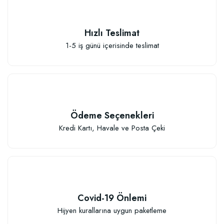
Hızlı Teslimat
1-5 iş günü içerisinde teslimat
Ödeme Seçenekleri
Kredi Kartı, Havale ve Posta Çeki
Özel Karışım Fidan Tutma Yüzdesini Arttıran Organik Dikim Gübresi (10 fida
106,81 TL
Covid-19 Önlemi
Sepete Ekle
Hijyen kurallarına uygun paketleme