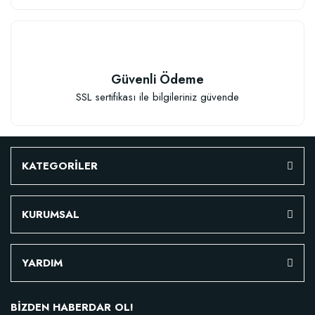
Güvenli Ödeme
SSL sertifikası ile bilgileriniz güvende
TÜKENDI
KATEGORİLER
KURUMSAL
Fidan Dikim Destek Çubuğu 10 adet (90-150 cm)
YARDIM
152,75 TL
BİZDEN HABERDAR OL!