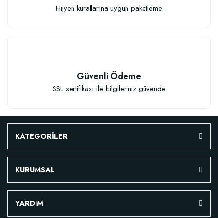
Hijyen kurallarına uygun paketleme
Güvenli Ödeme
SSL sertifikası ile bilgileriniz güvende
KATEGORİLER
KURUMSAL
Özel Karışım Fidan Tutma Yüzdesini Arttıran Organik Dikim Gübresi (10 fida
YARDIM
106,81 TL