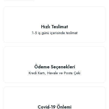
Hızlı Teslimat
Elastik Meyve Fidanı Bağlama İpi (10 Fidan İçin )
1-5 iş günü içerisinde teslimat
26,89 TL
Sepete Ekle
Ödeme Seçenekleri
Kredi Kartı, Havale ve Posta Çeki
Covid-19 Önlemi