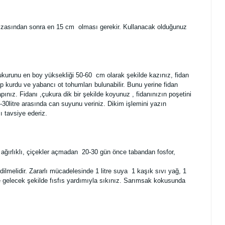
ksı hizasından sonra en 15 cm olması gerekir. Kullanacak olduğunuz
çukurunu en boy yüksekliği 50-60 cm olarak şekilde kazınız, fidan
 kurdu ve yabancı ot tohumları bulunabilir. Bunu yerine fidan
nız. Fidanı ,çukura dik bir şekilde koyunuz , fidanınızın poşetini
30litre arasında can suyunu veriniz. Dikim işlemini yazın
 tavsiye ederiz.
t ağırlıklı, çiçekler açmadan 20-30 gün önce tabandan fosfor,
dilmelidir. Zararlı mücadelesinde 1 litre suya 1 kaşık sıvı yağ, 1
ne gelecek şekilde fısfıs yardımıyla sıkınız. Sarımsak kokusunda