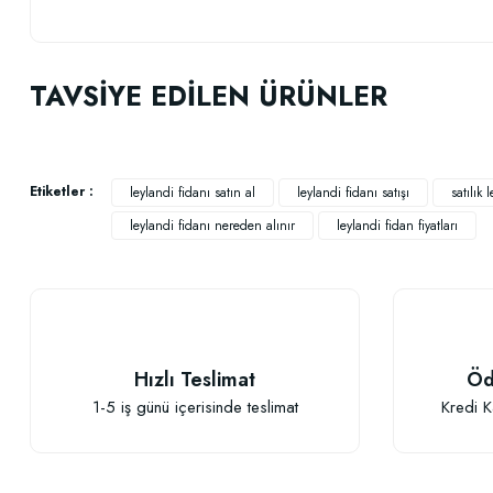
Bu ürünün fiyat bilgisi, resim, ürün açıklamalarında ve diğer konularda
Görüş ve önerileriniz için teşekkür ederiz.
TAVSİYE EDİLEN ÜRÜNLER
Ürün resmi kalitesiz, bozuk veya görüntülenemiyor.
Ürün açıklamasında eksik bilgiler bulunuyor.
Ürün bilgilerinde hatalar bulunuyor.
Etiketler :
leylandi fidanı satın al
leylandi fidanı satışı
satılık 
Ürün fiyatı diğer sitelerden daha pahalı.
leylandi fidanı nereden alınır
leylandi fidan fiyatları
Bu ürüne benzer farklı alternatifler olmalı.
Hızlı Teslimat
Öd
1-5 iş günü içerisinde teslimat
Kredi K