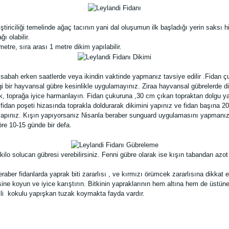
yetiştiriciliği temelinde ağaç tacının yani dal oluşumun ilk başladığı yerin sa
ı olabilir.
etre, sıra arası 1 metre dikim yapılabilir.
 sabah erken saatlerde veya ikindin vaktinde yapmanız tavsiye edilir .Fidan 
 bir hayvansal gübre kesinlikle uygulamayınız. Ziraa hayvansal gübrelerde dip
k, toprağa iyice harmanlayın. Fidan çukuruna ,30 cm çıkan topraktan dolgu yapı
dan poşeti hizasında toprakla doldurarak dikimini yapınız ve fidan başına 20-
pınız. Kışın yapıyorsanız Nisanla beraber sunguard uygulamasını yapmanızı
re 10-15 günde bir defa.
kilo solucan gübresi verebilirsiniz. Fenni gübre olarak ise kışın tabandan azo
raber fidanlarda yaprak biti zararlısı , ve kırmızı örümcek zararlısına dikkat e
sine koyun ve iyice karıştırın. Bitkinin yapraklarının hem altına hem de üstü
nkli kokulu yapışkan tuzak koymakta fayda vardır.