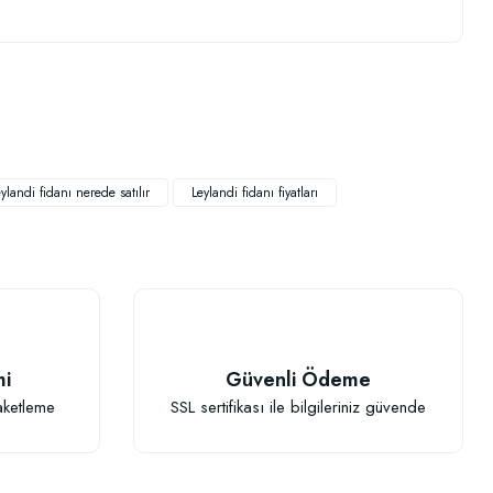
.
eylandi fidanı nerede satılır
Leylandi fidanı fiyatları
mi
Güvenli Ödeme
aketleme
SSL sertifikası ile bilgileriniz güvende