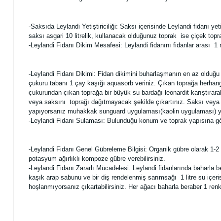
-Saksıda Leylandi Yetiştiriciliği: Saksı içerisinde Leylandi fidanı 
saksı asgari 10 litrelik, kullanacak olduğunuz toprak ise çiçek toprağ
-Leylandi Fidanı Dikim Mesafesi: Leylandi fidanını fidanlar arası 1 m
-Leylandi Fidanı Dikimi: Fidan dikimini buharlaşmanın en az olduğu
çukuru tabanı 1 çay kaşığı aquasorb veriniz. Çıkan toprağa herhangi
çukurundan çıkan toprağa bir büyük su bardağı leonardit karıştırara
veya saksını toprağı dağıtmayacak şekilde çıkartınız. Saksı veya fi
yapıyorsanız muhakkak sunguard uygulaması(kaolin uygulaması) ya
-Leylandi Fidanı Sulaması: Bulunduğu konum ve toprak yapısına gö
-Leylandi Fidanı Genel Gübreleme Bilgisi: Organik gübre olarak 1-2 
potasyum ağırlıklı kompoze gübre verebilirsiniz.
-Leylandi Fidanı Zararlı Mücadelesi: Leylandi fidanlarında baharla be
kaşık arap sabunu ve bir diş rendelenmiş sarımsağı 1 litre su içeri
hoşlanmıyorsanız çıkartabilirsiniz. Her ağacı baharla beraber 1 re