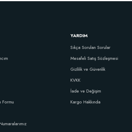
Fidan Dikim Destek Çubuğu 10 adet (90-150 cm)
152,75 TL
YARDIM
Stokta Yok
Sıkça Sorulan Sorular
ncım
Mesafeli Satış Sözleşmesi
10 fidan için)
Gizlilik ve Güvenlik
KVKK
İade ve Değişim
im Formu
Kargo Hakkında
Numaralarımız