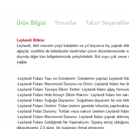
Ürün Bilgisi
Yorumlar
Taksit Seçenekle
Leylandi Bitkisi
Leylandi, dört mevsim yeşil kalabilen ve yıl boyunca hiç yaprak dö
ağaçlar, özellikle de belediyeler tarafından çevre düzenlemesinde sık
dışında diğer tüm bölgelerimizde yetiştirilebilir. Bol suyu çok sever 
sağlar.
-Leylandi Fidanı Yaşı ve Gönderimi: Gönderimi yapılan Leylandi fidan
-Leylandi Fidanı Mevsimsel Durumu ve Ömrü: Leylandi fidanı her dem 
-Leylandi Fidanı Tavsiye Dikim Yerleri: Leylandi fidanı ağaç formunda 
-Leylandi Fidanı Hobi Amaçlı Dikim Rakımı: Leylandi fidanı her rakım
-Leylandi Fidanı Soğuğa Dayanımı: Soğuklara dayanıklı bir süs bitki
-Leylandi Fidanı Üretimi: Fidan üretimi genelde tohumla yapılmaktad
-Leylandi Fidan Durumu: Torbalı veya saksılı üretilen Leylandi fidanı 
-Leylandi Fidanı Mevsimsel Durumu: Leylandi fidanı yaprak dökmeye
-Leylandi Fidanı Geldiğinde Ne Yapmalıyım: Sipariş etmiş olduğunuz f
dikecekseniz 2-3 güne bir sulamayı ihmal etmeyiniz.