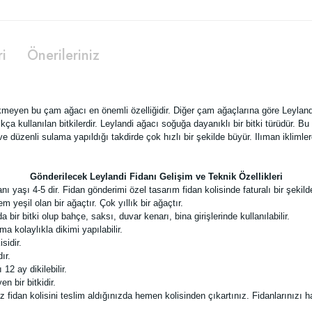
ri
Önerileriniz
kmeyen bu çam ağacı en önemli özelliğidir. Diğer çam ağaçlarına göre Leyland
ça kullanılan bitkilerdir. Leylandi ağacı soğuğa dayanıklı bir bitki türüdür. B
ve düzenli sulama yapıldığı takdirde çok hızlı bir şekilde büyür. Ilıman iklimler
Gönderilecek Leylandi Fidanı Gelişim ve Teknik Özellikleri
ı yaşı 4-5 dir. Fidan gönderimi özel tasarım fidan kolisinde faturalı bir şekild
yeşil olan bir ağaçtır. Çok yıllık bir ağaçtır.
bir bitki olup bahçe, saksı, duvar kenarı, bina girişlerinde kullanılabilir.
a kolaylıkla dikimi yapılabilir.
sidir.
ır.
12 ay dikilebilir.
n bir bitkidir.
idan kolisini teslim aldığınızda hemen kolisinden çıkartınız. Fidanlarınızı ha