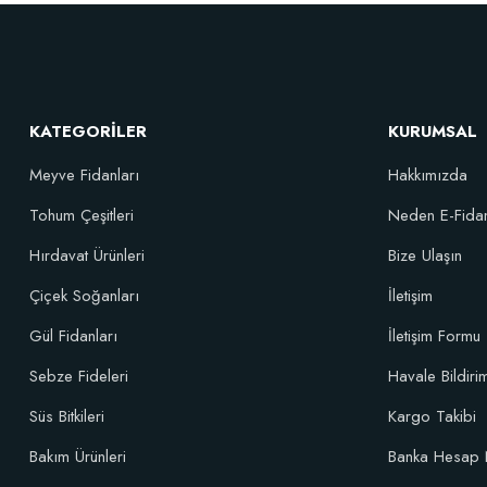
KATEGORİLER
KURUMSAL
Meyve Fidanları
Hakkımızda
Tohum Çeşitleri
Neden E-Fida
Özel Karışım Fidan Tutma Yüzdesini Arttıran Organik Dikim Gübresi (
Hırdavat Ürünleri
Bize Ulaşın
Çiçek Soğanları
İletişim
106,81 TL
Gül Fidanları
İletişim Formu
Sebze Fideleri
Havale Bildir
Sepete Ekle
Süs Bitkileri
Kargo Takibi
Bakım Ürünleri
Banka Hesap 