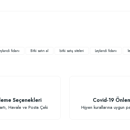
 yetersiz gördüğünüz noktaları öneri formunu kullanarak tarafımıza iletebilirsiniz
Bu ürüne ilk yorumu siz yapın!
Yorum Yaz
leylandi fidanı
Bitki satın al
bitki satış siteleri
Leylandi fidanı
l
TÜKENDI
eme Seçenekleri
Covid-19 Önle
Gönder
artı, Havale ve Posta Çeki
Hijyen kurallarına uygun p