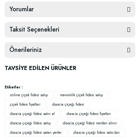
Yorumlar
Taksit Seçenekleri
Önerileriniz
TAVSİYE EDİLEN ÜRÜNLER
Etiketler :
online çiçek fidesi satışı
mevsimlik çiçek fidesi satışı
çiçek fidesi fiyatları
diascia çiçeği fidesi
diascia çiçeği fidesi satın al
diascia çiçeği fidesi fiyatları
diascia çiçeği fidesi satışı
diascia çiçeği fidesi nerden alınır
diascia çiçeği fidesi satan yerler
diascia çiçeği fidesi satıcıları