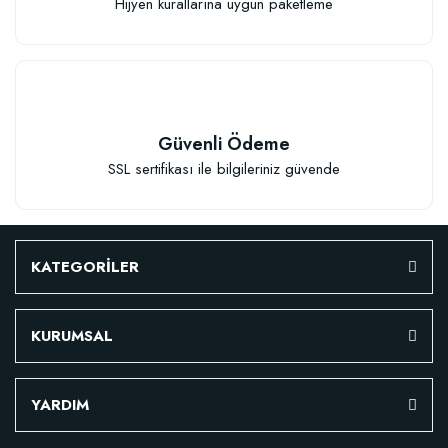
Hijyen kurallarına uygun paketleme
TÜKENDI
Güvenli Ödeme
SSL sertifikası ile bilgileriniz güvende
Verim Artırıcı Süper Organik Sıvı Yarasa Gübresi (1 litre)
KATEGORİLER
52,18 TL
KURUMSAL
Stokta Yok
YARDIM