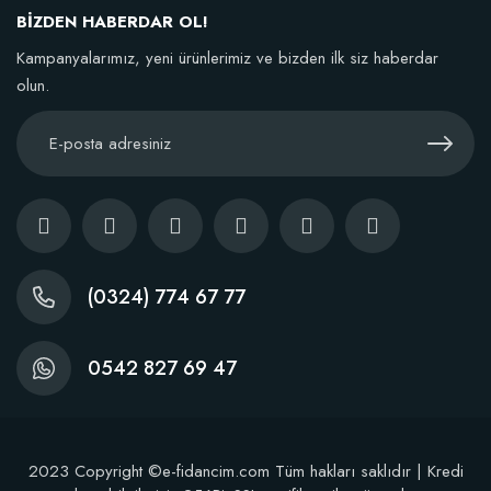
BİZDEN HABERDAR OL!
TÜKENDI
Kampanyalarımız, yeni ürünlerimiz ve bizden ilk siz haberdar
olun.
BestSol Sıvı Solucan Gübresi 1 Litre
146,77 TL
(0324) 774 67 77
Stokta Yok
0542 827 69 47
2023 Copyright ©e-fidancim.com Tüm hakları saklıdır | Kredi