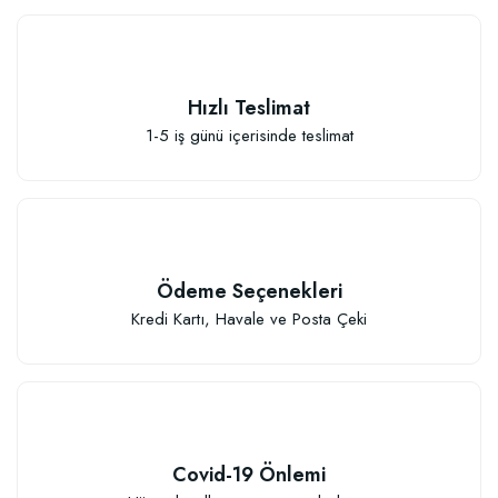
Hızlı Teslimat
1-5 iş günü içerisinde teslimat
Sebze ve Çiçek Fidesi Dikim Gübresi (50 Fide İçin)
106,81 TL
Ödeme Seçenekleri
Sepete Ekle
Kredi Kartı, Havale ve Posta Çeki
Covid-19 Önlemi