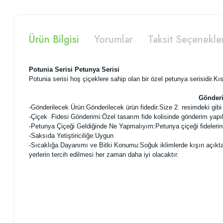
Ürün Bilgisi
Yorumlar
Taksit Seçenekle
Potunia Serisi Petunya Serisi
Potunia serisi hoş çiçeklere sahip olan bir özel petunya serisidir.Kıs
Gönderi
-
Gönderilecek Ürün:Gönderilecek ürün fidedir.Size 2. resimdeki gibi f
-Çiçek Fidesi Gönderimi:Özel tasarım fide kolisinde gönderim yapı
-Petunya Çiçeği Geldiğinde Ne Yapmalıyım:Petunya çiçeği fidelerini
-Saksıda Yetiştiriciliğe:Uygun
-Sıcaklığa Dayanımı ve Bitki Konumu:Soğuk iklimlerde kışın açıkta ye
yerlerin tercih edilmesi her zaman daha iyi olacaktır.