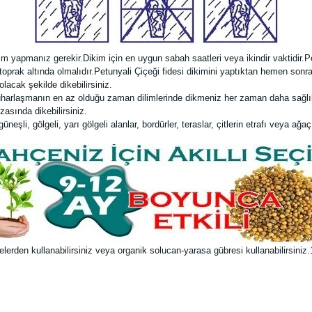
im yapmanız gerekir.Dikim için en uygun sabah saatleri veya ikindir vaktidir.Pe
) toprak altında olmalıdır.Petunyali Çiçeği fidesi dikimini yaptıktan hemen so
lacak şekilde dikebilirsiniz.
uharlaşmanın en az olduğu zaman dilimlerinde dikmeniz her zaman daha sağlıkl
zasında dikebilirsiniz.
şli, gölgeli, yarı gölgeli alanlar, bordürler, teraslar, çitlerin etrafı veya ağaç 
rden kullanabilirsiniz veya organik solucan-yarasa gübresi kullanabilirsiniz.1 li