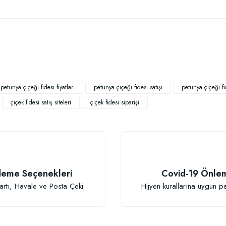
 yetersiz gördüğünüz noktaları öneri formunu kullanarak tarafımıza iletebilirsiniz
Bu ürüne ilk yorumu siz yapın!
Yorum Yaz
petunya çiçeği fidesi fiyatları
petunya çiçeği fidesi satışı
petunya çiçeği fi
çiçek fidesi satış siteleri
çiçek fidesi siparişi
TÜKENDI
eme Seçenekleri
Covid-19 Önle
Gönder
artı, Havale ve Posta Çeki
Hijyen kurallarına uygun p
BestSol Sıvı So