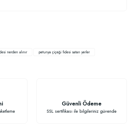
.
desi nerden alınır
petunya çiçeği fidesi satan yerler
TÜKENDI
mi
Güvenli Ödeme
aketleme
SSL sertifikası ile bilgileriniz güvende
lucan Gübresi 1 Litre