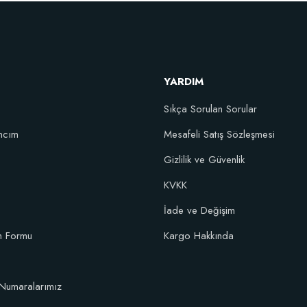
146
Artırıcı Süper Organik Sıvı Yarasa Gübresi (1 litre)
Sto
YARDIM
52,18 TL
Sıkça Sorulan Sorular
Stokta Yok
ncım
Mesafeli Satış Sözleşmesi
Gizlilik ve Güvenlik
KVKK
İade ve Değişim
im Formu
Kargo Hakkında
Numaralarımız