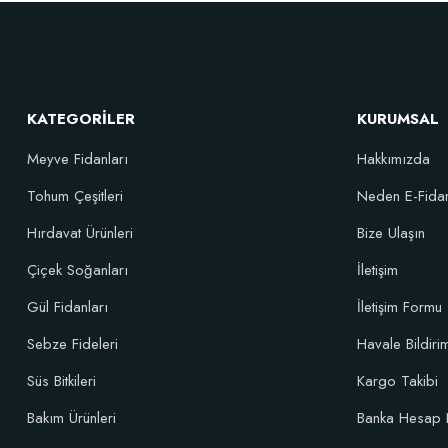
Sebze ve Çiçek Fidesi Dikim Gübresi (50 Fide İçin)
Verim 
106,81 TL
KATEGORİLER
KURUMSAL
Meyve Fidanları
Hakkımızda
Sepete Ekle
Tohum Çeşitleri
Neden E-Fida
Hırdavat Ürünleri
Bize Ulaşın
Çiçek Soğanları
İletişim
Gül Fidanları
İletişim Formu
Sebze Fideleri
Havale Bildir
Süs Bitkileri
Kargo Takibi
TÜKENDI
Bakım Ürünleri
Banka Hesap 