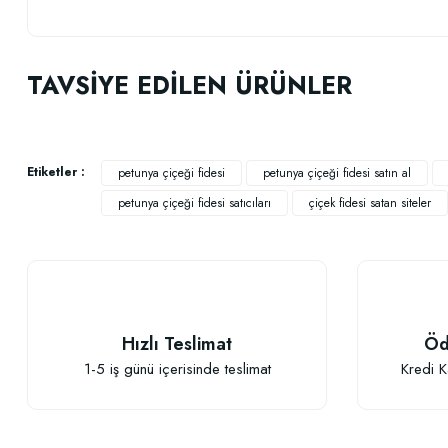
Bu ürünün fiyat bilgisi, resim, ürün açıklamalarında ve diğer konularda
Görüş ve önerileriniz için teşekkür ederiz.
TAVSİYE EDİLEN ÜRÜNLER
Ürün resmi kalitesiz, bozuk veya görüntülenemiyor.
Ürün açıklamasında eksik bilgiler bulunuyor.
Ürün bilgilerinde hatalar bulunuyor.
Etiketler :
petunya çiçeği fidesi
petunya çiçeği fidesi satın al
Ürün fiyatı diğer sitelerden daha pahalı.
petunya çiçeği fidesi satıcıları
çiçek fidesi satan siteler
Bu ürüne benzer farklı alternatifler olmalı.
Hızlı Teslimat
Öd
1-5 iş günü içerisinde teslimat
Kredi K