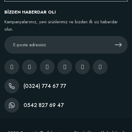
BİZDEN HABERDAR OL!
TÜKENDI
Kampanyalarımız, yeni ürünlerimiz ve bizden ilk siz haberdar
olun.
BestSol Sıvı Solucan Gübresi 1 Litre
146,77 TL
(0324) 774 67 77
Stokta Yok
0542 827 69 47