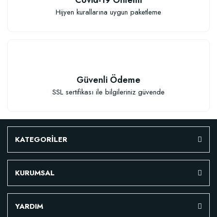
Hijyen kurallarına uygun paketleme
TÜKENDI
Güvenli Ödeme
SSL sertifikası ile bilgileriniz güvende
Verim Artırıcı Süper Organik Sıvı Yarasa Gübresi (1 litre)
KATEGORİLER
52,18 TL
KURUMSAL
Stokta Yok
YARDIM