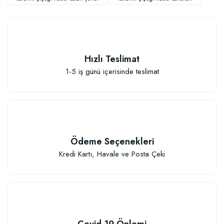
Hızlı Teslimat
1-5 iş günü içerisinde teslimat
Sebze ve Çiçek Fidesi Dikim Gübresi (50 Fide İçin)
106,81 TL
Ödeme Seçenekleri
Sepete Ekle
Kredi Kartı, Havale ve Posta Çeki
Covid-19 Önlemi