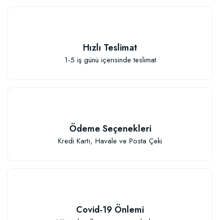
Hızlı Teslimat
1-5 iş günü içerisinde teslimat
Sebze ve Çiçek Fidesi Dikim Gübresi (50 Fide İçin)
106,81 TL
Ödeme Seçenekleri
Sepete Ekle
Kredi Kartı, Havale ve Posta Çeki
Covid-19 Önlemi