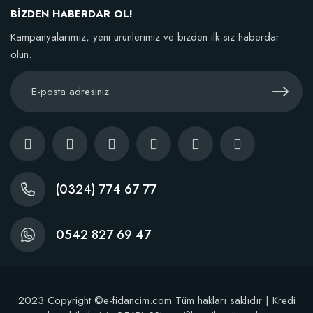
BİZDEN HABERDAR OL!
TÜKENDI
Kampanyalarımız, yeni ürünlerimiz ve bizden ilk siz haberdar
olun.
BestSol Sıvı Solucan Gübresi 1 Litre
146,77 TL
(0324) 774 67 77
Stokta Yok
0542 827 69 47
2023 Copyright ©e-fidancim.com Tüm hakları saklıdır | Kredi