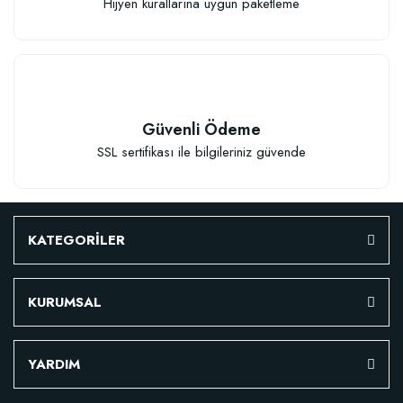
Hijyen kurallarına uygun paketleme
TÜKENDI
Güvenli Ödeme
SSL sertifikası ile bilgileriniz güvende
Verim Artırıcı Süper Organik Sıvı Yarasa Gübresi (1 litre)
KATEGORİLER
52,18 TL
KURUMSAL
Stokta Yok
YARDIM