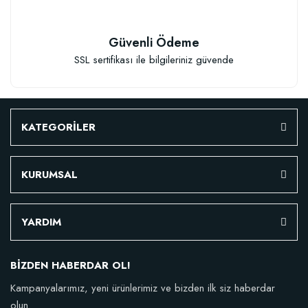
Granül Kaktüs Sukulent Gübresi (0,5 kg)
Güvenli Ödeme
SSL sertifikası ile bilgileriniz güvende
23,17 TL
Stokta Yok
KATEGORİLER
KURUMSAL
YARDIM
TÜKENDI
BİZDEN HABERDAR OL!
Kampanyalarımız, yeni ürünlerimiz ve bizden ilk siz haberdar
olun.