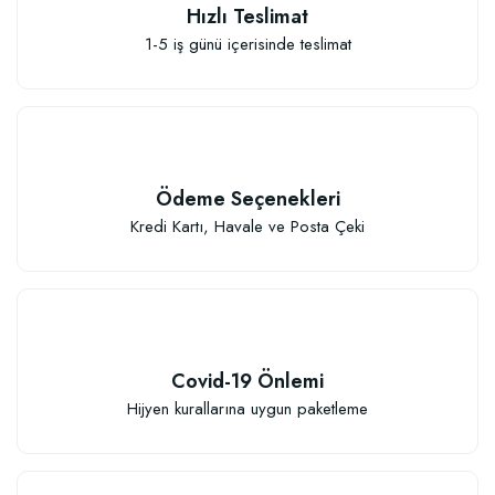
Hızlı Teslimat
1-5 iş günü içerisinde teslimat
Özel Karışım Kaktüs Sukkulent Toprağı (2 litre)
41,17 TL
Ödeme Seçenekleri
Sepete Ekle
Kredi Kartı, Havale ve Posta Çeki
Covid-19 Önlemi
TÜKENDI
Hijyen kurallarına uygun paketleme