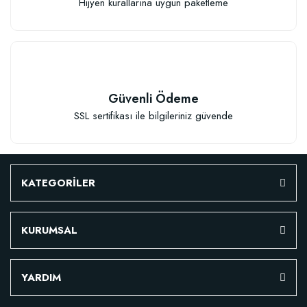
Hijyen kurallarına uygun paketleme
TÜKENDI
Güvenli Ödeme
SSL sertifikası ile bilgileriniz güvende
Verim Artırıcı Süper Organik Sıvı Yarasa Gübresi (1 litre)
KATEGORİLER
52,18 TL
KURUMSAL
Stokta Yok
YARDIM