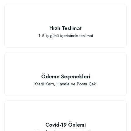
Hızlı Teslimat
1-5 iş günü içerisinde teslimat
Sebze ve Çiçek Fidesi Dikim Gübresi (50 Fide İçin)
106,81 TL
Ödeme Seçenekleri
Sepete Ekle
Kredi Kartı, Havale ve Posta Çeki
Covid-19 Önlemi