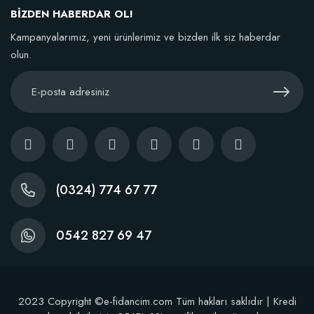
BİZDEN HABERDAR OL!
TÜKENDI
Kampanyalarımız, yeni ürünlerimiz ve bizden ilk siz haberdar
olun.
BestSol Sıvı Solucan Gübresi 1 Litre
146,77 TL
(0324) 774 67 77
Stokta Yok
0542 827 69 47
2023 Copyright ©e-fidancim.com Tüm hakları saklıdır | Kredi