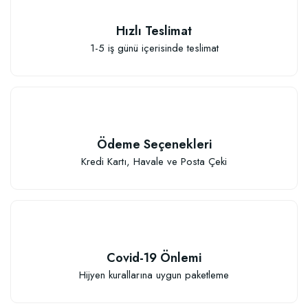
TÜKENDI
Hızlı Teslimat
1-5 iş günü içerisinde teslimat
Ödeme Seçenekleri
Kredi Kartı, Havale ve Posta Çeki
Özel Hızlı Çimlenme Sağlayıcı Tohum Ekim Çelik Köklendirme Viyolu (104 
Covid-19 Önlemi
Hijyen kurallarına uygun paketleme
455,88 TL