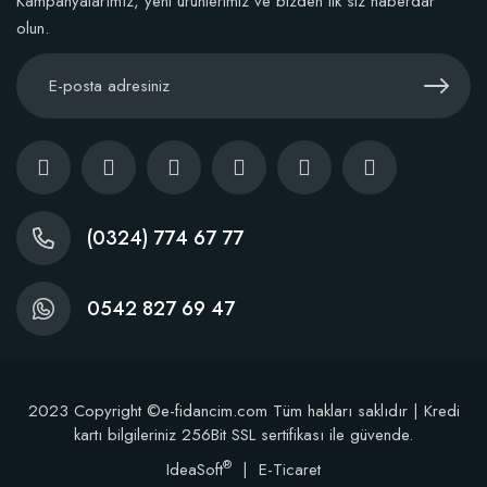
Kampanyalarımız, yeni ürünlerimiz ve bizden ilk siz haberdar
olun.
52,18 TL
Stokta Yok
(0324) 774 67 77
TÜKENDI
0542 827 69 47
BestSol Sıvı Solucan Gübresi 1 Litre
2023 Copyright ©e-fidancim.com Tüm hakları saklıdır | Kredi
kartı bilgileriniz 256Bit SSL sertifikası ile güvende.
®
IdeaSoft
|
E-Ticaret