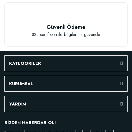
Stokta Yok
Güvenli Ödeme
SSL sertifikası ile bilgileriniz güvende
KATEGORİLER
TÜKENDI
KURUMSAL
YARDIM
Verim Artırıcı Süper Organik Sıvı Yarasa Gübresi (1 litre)
BİZDEN HABERDAR OL!