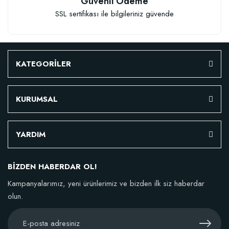
Güvenli Ödeme
SSL sertifikası ile bilgileriniz güvende
Granül Kaktüs Sukulent Gübresi (0,5 kg)
23,17 TL
KATEGORİLER
Stokta Yok
KURUMSAL
YARDIM
BİZDEN HABERDAR OL!
Kampanyalarımız, yeni ürünlerimiz ve bizden ilk siz haberdar
olun.