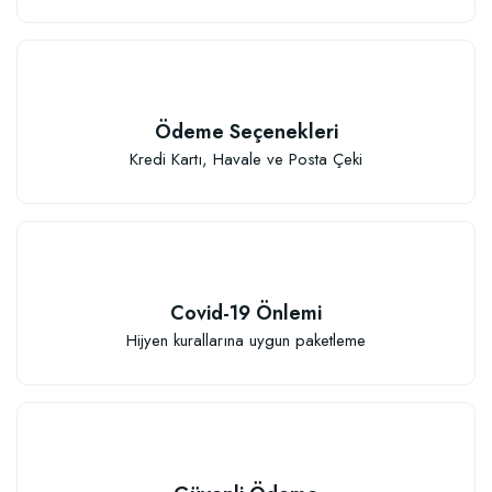
Özel Karışım Kaktüs Sukkulent Toprağı (2 litre)
Ödeme Seçenekleri
41,17 TL
Kredi Kartı, Havale ve Posta Çeki
Sepete Ekle
Covid-19 Önlemi
Hijyen kurallarına uygun paketleme
TÜKENDI