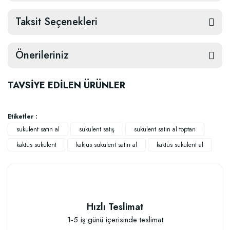
Taksit Seçenekleri
Önerileriniz
TAVSİYE EDİLEN ÜRÜNLER
Etiketler :
sukulent satın al
sukulent satış
sukulent satın al toptan
kaktüs sukulent
kaktüs sukulent satın al
kaktüs sukulent al
Hızlı Teslimat
1-5 iş günü içerisinde teslimat