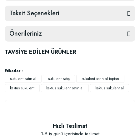
Taksit Seçenekleri
Önerileriniz
TAVSİYE EDİLEN ÜRÜNLER
Etiketler :
sukulent satın al
sukulent satış
sukulent satın al toptan
kaktüs sukulent
kaktüs sukulent satın al
kaktüs sukulent al
Hızlı Teslimat
1-5 iş günü içerisinde teslimat