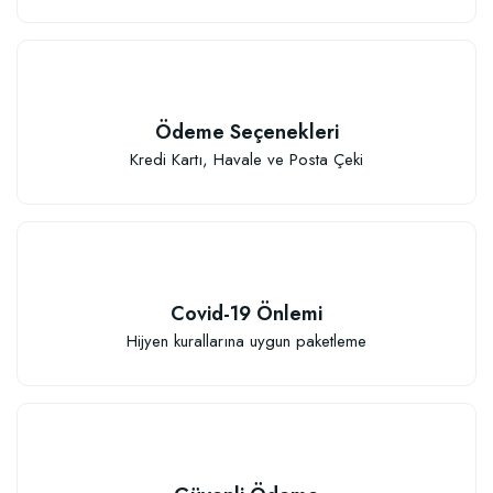
Özel Karışım Kaktüs Sukkulent Toprağı (2 litre)
Ödeme Seçenekleri
41,17 TL
Kredi Kartı, Havale ve Posta Çeki
Sepete Ekle
Covid-19 Önlemi
Hijyen kurallarına uygun paketleme
TÜKENDI