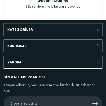
Güvenli Ödeme
SSL sertifikası ile bilgileriniz güvende
Granül Kaktüs Sukulent Gübresi (0,5 kg)
23,17 TL
KATEGORİLER
Stokta Yok
KURUMSAL
YARDIM
BİZDEN HABERDAR OL!
Kampanyalarımız, yeni ürünlerimiz ve bizden ilk siz haberdar
olun.